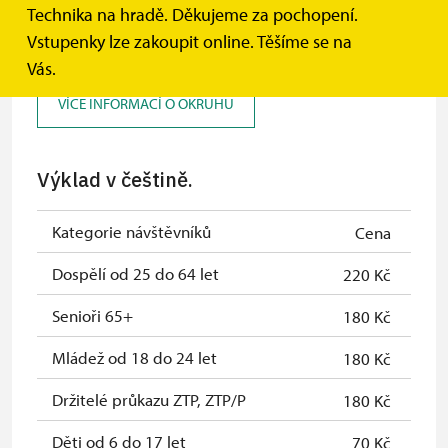
Technika na hradě. Děkujeme za pochopení.
Knížecí sídlo (základní okruh I.)
Vstupenky lze zakoupit online. Těšíme se na
Vás.
VÍCE INFORMACÍ O OKRUHU
Výklad v češtině.
Kategorie návštěvníků
Cena
Dospělí od 25 do 64 let
220 Kč
Senioři 65+
180 Kč
Mládež od 18 do 24 let
180 Kč
Držitelé průkazu ZTP, ZTP/P
180 Kč
Děti od 6 do 17 let
70 Kč