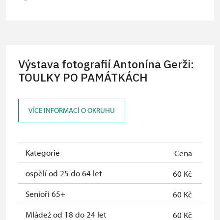
skupiny 1 osoba na 15 dětí)
Průvodce organizované skupiny (1
zdarma
osoba pro celou skupinu min. 15
osob)
Výstava fotografií Antonína Gerži:
Karta zaměstnance s QR kódem MK
TOULKY PO PAMÁTKÁCH
neposkytuje se
ČR *
Průkaz ICOMOS *
neposkytuje se
VÍCE INFORMACÍ O OKRUHU
Celoroční volné vstupenky vydané
zdarma
NPÚ
Kategorie
Cena
Jednorázové vstupenky vydané NPÚ
zdarma
ospělí od 25 do 64 let
60 Kč
Průkaz zaměstnance NPÚ (+ až 3
zdarma
rodinní příslušníci)
Senioři 65+
60 Kč
Průkaz Náš člověk *
zdarma
Mládež od 18 do 24 let
60 Kč