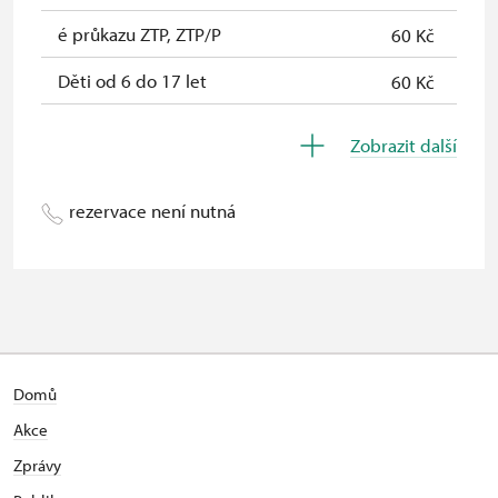
* Platí pouze pro jednu osobu
é průkazu ZTP, ZTP/P
60 Kč
(držitele průkazu)
Děti od 6 do 17 let
60 Kč
Děti do 5 let
Zdarma
Zobrazit další
Průvodce držitele průkazu ZTP/P
Zdarma
rezervace není nutná
Domů
Akce
Zprávy