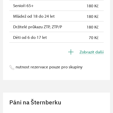
rodinní příslušníci)
Senioři 65+
180 Kč
Průkaz Náš člověk *
zdarma
Mládež od 18 do 24 let
180 Kč
* Platí pouze pro jednu osobu
Držitelé průkazu ZTP, ZTP/P
180 Kč
(držitele průkazu)
Děti od 6 do 17 let
70 Kč
Děti do 5 let
zdarma
Zobrazit další
Průvodce držitele průkazu ZTP/P
zdarma
nutnost rezervace pouze pro skupiny
Pedagogický dozor (pro školní
zdarma
skupiny 1 osoba na 15 dětí)
Průvodce organizované skupiny (1
zdarma
osoba pro celou skupinu min. 15
osob)
Páni na Šternberku
Karta zaměstnance s QR kódem MK
neposkytuje se