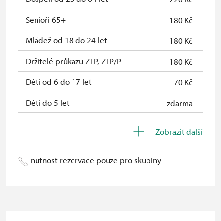
Průkaz zaměstnance NPÚ (+ až 3
zdarma
Senioři 65+
180 Kč
rodinní příslušníci)
Mládež od 18 do 24 let
180 Kč
Průkaz Náš člověk *
zdarma
Držitelé průkazu ZTP, ZTP/P
180 Kč
* Platí pouze pro jednu osobu
Děti od 6 do 17 let
70 Kč
(držitele průkazu)
Děti do 5 let
zdarma
Průvodce držitele průkazu ZTP/P
zdarma
Zobrazit další
Pedagogický dozor (pro školní
zdarma
skupiny 1 osoba na 15 dětí)
nutnost rezervace pouze pro skupiny
Průvodce organizované skupiny (1
zdarma
osoba pro celou skupinu min. 15
osob)
Karta zaměstnance s QR kódem MK
zdarma