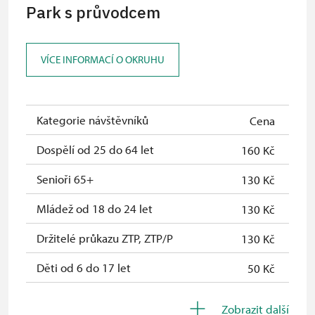
Park s průvodcem
ČR *
Průkaz ICOMOS *
zdarma
VÍCE INFORMACÍ O OKRUHU
Celoroční volné vstupenky vydané
zdarma
NPÚ
Jednorázové vstupenky vydané NPÚ
zdarma
Kategorie návštěvníků
Cena
Průkaz zaměstnance NPÚ (+ až 3
zdarma
Dospělí od 25 do 64 let
160 Kč
rodinní příslušníci)
Senioři 65+
130 Kč
Průkaz Náš člověk *
zdarma
Mládež od 18 do 24 let
130 Kč
* Platí pouze pro jednu osobu
Držitelé průkazu ZTP, ZTP/P
130 Kč
(držitele průkazu)
Děti od 6 do 17 let
50 Kč
Děti do 5 let
zdarma
Zobrazit další