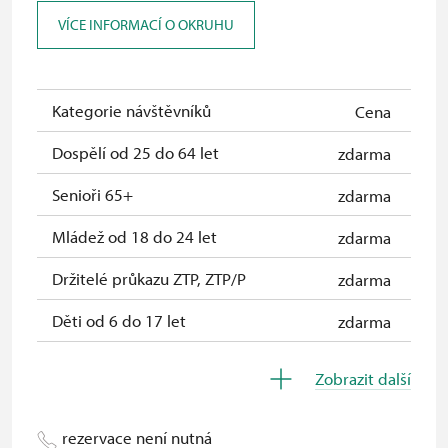
ČR *
VÍCE INFORMACÍ O OKRUHU
Průkaz ICOMOS *
neposkytuje se
Celoroční volné vstupenky vydané
zdarma
NPÚ
Kategorie návštěvníků
Cena
Jednorázové vstupenky vydané NPÚ
zdarma
Dospělí od 25 do 64 let
zdarma
Průkaz zaměstnance NPÚ (+ až 3
zdarma
Senioři 65+
zdarma
rodinní příslušníci)
Mládež od 18 do 24 let
zdarma
Průkaz Náš člověk *
zdarma
Držitelé průkazu ZTP, ZTP/P
zdarma
* Platí pouze pro jednu osobu
Děti od 6 do 17 let
zdarma
(držitele průkazu)
Děti do 5 let
zdarma
Zobrazit další
Průvodce držitele průkazu ZTP/P
zdarma
rezervace není nutná
Pedagogický dozor (pro školní
zdarma