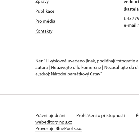
Zprávy
vedoucí
(kastelá
Publikace
tel.: 77
Pro média
e-mail:
Kontakty
Není-li výslovně uvedeno jinak, podléhají fotografie a
autora | Neužívejte dílo komerčně | Nezasahujte do dí
a „zdroj: Národní památkový ústav“
Právní ujednání
Prohlášení o přístupnosti
Ř
webeditor@npu.cz
Provozuje BluePool s.r.o.