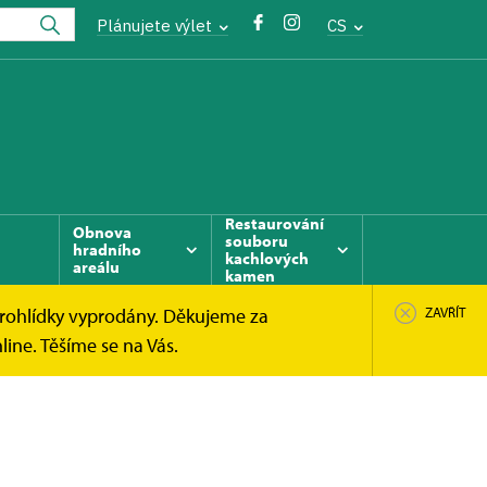
Plánujete výlet
CS
Restaurování
Obnova
souboru
hradního
kachlových
areálu
kamen
prohlídky vyprodány. Děkujeme za
ZAVŘÍT
ine. Těšíme se na Vás.