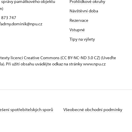
 správy památkového objektu
Prohlídkové okruhy
n)
Návštěvní doba
5 873 747
Rezervace
 fadrny.dominik@npu.cz
Vstupné
Tipy na výlety
 texty
licenci Creative Commons
(CC BY-NC-ND 3.0 CZ) (Uveďte
la). Při užití obsahu uvádějte odkaz na stránky www.npu.cz
ešení spotřebitelských sporů
Všeobecné obchodní podmínky