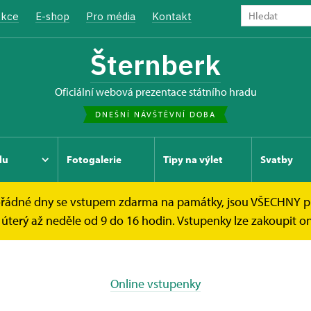
kce
E-shop
Pro média
Kontakt
Šternberk
oficiální webová prezentace státního hradu
DNEŠNÍ NÁVŠTĚVNÍ DOBA
du
Fotogalerie
Tipy na výlet
Svatby
mimořádné dny se vstupem zdarma na památky, jsou VŠECHNY 
é poukazy
úterý až neděle od 9 do 16 hodin. Vstupenky lze zakoupit onl
Online vstupenky