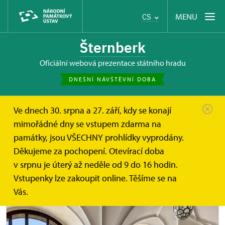
MENU
CS
Šternberk
oficiální webová prezentace státního hradu
DNEŠNÍ NÁVŠTĚVNÍ DOBA
Ve dnech 30. srpna a 27. září, kdy se konají
Hrad Šternberk
Informace pro návštěvníky
mimořádné dny se vstupem zdarma na
Prohlídkové okruhy
památky, jsou VŠECHNY prohlídky vyprodány.
Děkujeme za pochopení. Otevírací doba
Prohlídkové okruhy
v srpnu je úterý až neděle od 9 do 16 hodin.
Vstupenky lze zakoupit online. Těšíme se na
Vás.