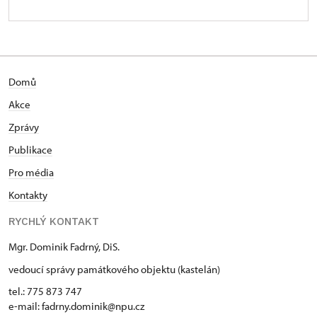
Domů
Akce
Zprávy
Publikace
Pro média
Kontakty
RYCHLÝ KONTAKT
Mgr. Dominik Fadrný, DiS.
vedoucí správy památkového objektu (kastelán)
tel.: 775 873 747
e-mail: fadrny.dominik@npu.cz