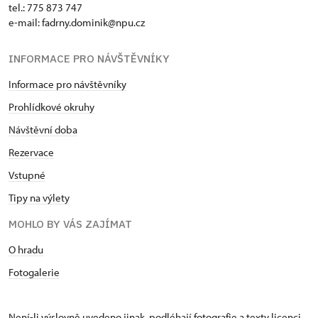
tel.: 775 873 747
e-mail: fadrny.dominik@npu.cz
INFORMACE PRO NÁVŠTĚVNÍKY
Informace pro návštěvníky
Prohlídkové okruhy
Návštěvní doba
Rezervace
Vstupné
Tipy na výlety
MOHLO BY VÁS ZAJÍMAT
O hradu
Fotogalerie
Není-li výslovně uvedeno jinak, podléhají fotografie a texty
licenci