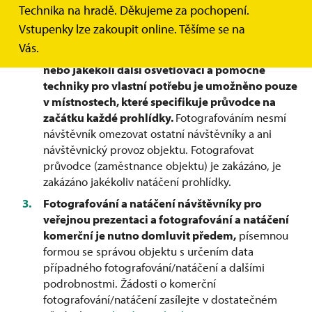
Technika na hradě. Děkujeme za pochopení.
návštěvníků. Fotografování a natáčení pomocí dronu
Vstupenky lze zakoupit online. Těšíme se na
není povoleno.
Vás.
Fotografování bez blesku, stativu, selfie tyče
nebo jakékoli další osvětlovací a pomocné
techniky pro vlastní potřebu je umožněno pouze
v místnostech, které specifikuje průvodce na
začátku každé prohlídky.
Fotografováním nesmí
návštěvník omezovat ostatní návštěvníky a ani
návštěvnický provoz objektu. Fotografovat
průvodce (zaměstnance objektu) je zakázáno, je
zakázáno jakékoliv natáčení prohlídky.
Fotografování a natáčení návštěvníky pro
veřejnou prezentaci a fotografování a natáčení
komerční je nutno domluvit předem,
písemnou
formou se správou objektu s určením data
případného fotografování/natáčení a dalšími
podrobnostmi. Žádosti o komerční
fotografování/natáčení zasílejte v dostatečném