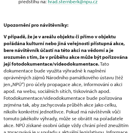
předstihu na:
hrad.sternberk@npu.cz
Upozornění pro návštěvníky:
V případě, že je v areálu objektu či přímo v objektu
pořádána kulturní nebo jiná veřejnosti přístupná akce,
bere návštěvník účastí na této akci na vědomí a je
srozuměn s tím, že v průběhu akce může být pořizována
její fotodokumentace/videodokumentace.
Tato
dokumentace bude využita výhradně k naplnění
oprávněných zájmů Národního památkového ústavu (též
jen „NPÚ“) pro účely propagace akce, informování o akci
apod. na webu, sociálních sítích, tiskovinách apod.
Fotodokumentace/videodokumentace bude pořizována
zejména tak, aby zachycovala průběh akce jako celku,
nikoliv konkrétní jednotlivce. Pokud má návštěvník vůči
tomuto jakékoliv výhrady, může se obrátit na pořadatele
akce. NPÚ získané osobní údaje vždy chrání před zneužitím
a zpracovává je v souladu s aktuální legislativou. Informace