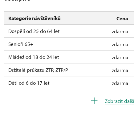
Kategorie návštěvníků
Cena
Dospělí od 25 do 64 let
zdarma
Senioři 65+
zdarma
Mládež od 18 do 24 let
zdarma
Držitelé průkazu ZTP, ZTP/P
zdarma
Děti od 6 do 17 let
zdarma
Děti do 5 let
zdarma
Zobrazit další
Průvodce držitele průkazu ZTP/P
zdarma
Pedagogický dozor (pro školní skupiny 1
zdarma
osoba na 15 dětí)