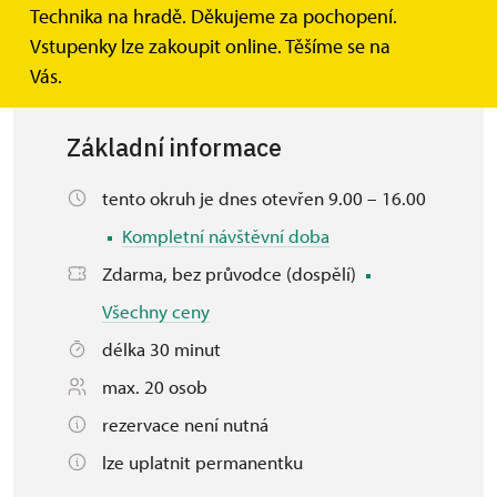
podoby hradu tak, jak jej známe dnes.
Technika na hradě. Děkujeme za pochopení.
Vstupenky lze zakoupit online. Těšíme se na
Vás.
Základní informace
tento okruh je dnes otevřen 9.00 – 16.00
Kompletní návštěvní doba
Zdarma, bez průvodce (dospělí)
Všechny ceny
délka 30 minut
max. 20 osob
rezervace není nutná
lze uplatnit permanentku