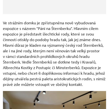
Ve strážním domku je zpřístupněna nově vybudovaná
expozice s názvem "Páni na Šternberku". Hlavním cílem
expozice je představit šlechtické rody, které se svou
činností otiskly do podoby hradu tak, jak jej známe dnes.
Hlavní důraz je kladen na významný český rod Šternberků,
ale i na jiné rody, kterým není věnován tak velký prostor
v rámci standardních prohlídkových okruhů hradu
Šternberk. Vedle Šternberků se dotkne tedy i Kravařů,
Albrechta Kostky z Postupic či Minsterberků. Expozice je
vstupní, nebo chcet-li doplňkovou informací k hradu, jehož
dějiny utvářela pestrá paleta aristokratických rodin, s nimiž
právě zde můžete vstoupit ve sběžný kontakt.