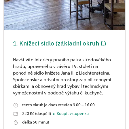
1. Knížecí sídlo (základní okruh I.)
Navštívíte interiéry prvního patra středověkého
hradu, upraveného v závěru 19. století na
pohodlné sídlo knížete Jana II. z Liechtensteina.
Společenské a privátní prostory zaplnil cennými
sbírkami a obnovený hrad vybavil technickými
vymoženostmi v podobě výtahu či kuchyně.
tento okruh je dnes otevřen 9.00 – 16.00
220 Kč (dospělí)
Koupit vstupenku
délka 50 minut