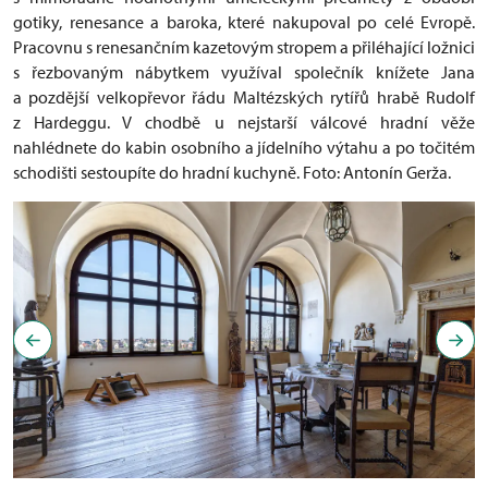
gotiky, renesance a baroka, které nakupoval po celé Evropě.
Pracovnu s renesančním kazetovým stropem a přiléhající ložnici
s řezbovaným nábytkem využíval společník knížete Jana
a pozdější velkopřevor řádu Maltézských rytířů hrabě Rudolf
z Hardeggu. V chodbě u nejstarší válcové hradní věže
nahlédnete do kabin osobního a jídelního výtahu a po točitém
schodišti sestoupíte do hradní kuchyně. Foto: Antonín Gerža.