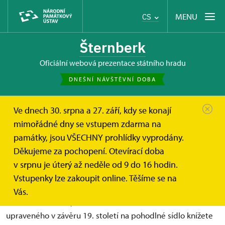
MENU
CS
Šternberk
oficiální webová prezentace státního hradu
DNEŠNÍ NÁVŠTĚVNÍ DOBA
Ve dnech 30. srpna a 27. září, kdy se konají
Hrad Šternberk
Informace pro návštěvníky
mimořádné dny se vstupem zdarma na
Prohlídkové okruhy
Knížecí sídlo (základní okruh I.)
památky, jsou VŠECHNY prohlídky vyprodány.
Děkujeme za pochopení. Otevírací doba
Knížecí sídlo (základní okruh I.)
v srpnu je úterý až neděle od 9 do 16 hodin.
Vstupenky lze zakoupit online. Těšíme se na
Vás.
Navštívíte interiéry prvního patra středověkého hradu,
upraveného v závěru 19. století na pohodlné sídlo knížete