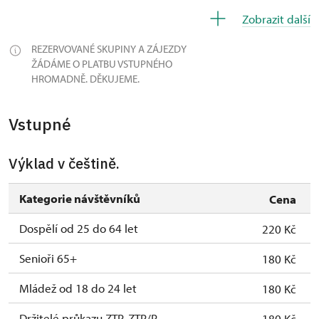
26. 10.
po
10.00 – 15.00
Zobrazit další
27. 10.
út
10.00 – 15.00
REZERVOVANÉ SKUPINY A ZÁJEZDY
ŽÁDÁME O PLATBU VSTUPNÉHO
28. 10.
st
10.00 – 15.00
HROMADNĚ. DĚKUJEME.
29. 10.
čt
10.00 – 15.00
Vstupné
30. 10.
pá
10.00 – 15.00
Výklad v češtině.
31. 10.
so
10.00 – 16.00
1. 11.
ne
10.00 – 15.00
Kategorie návštěvníků
Cena
14. 11.
so
10.00 – 15.00
Dospělí od 25 do 64 let
220 Kč
Senioři 65+
15. 11.
ne
10.00 – 15.00
180 Kč
Mládež od 18 do 24 let
180 Kč
28. 11.
so
10.00 – 15.00
Držitelé průkazu ZTP, ZTP/P
180 Kč