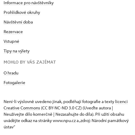
Informace pro návštěvníky
Prohlídkové okruhy
Návštěvní doba
Rezervace
Vstupné
Tipy na výlety
MOHLO BY VÁS ZAJÍMAT
O hradu
Fotogalerie
Není-li výslovně uvedeno jinak, podléhají fotografie a texty
licenci
Creative Commons
(CC BY-NC-ND 3.0 CZ) (Uveďte autora |
Neužívejte dílo komerčně | Nezasahujte do díla). Při užití obsahu
uvádějte odkaz na stránky www.npu.cz a „zdroj: Národní památkový
ústav“