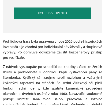
KOUPIT VSTUPENKU
Prohlídková trasa byla upravená v roce 2026 podle historických
inventářů a je vhodná pro individuální návštěvníky a skupinové
výpravy. Po domluvě dokážeme zajistit bezbariérový přístup
pro vozíčkáře.
Z nádvoří vystoupáte po schodišti do chodby s částí knížecích
sbírek a prohlédnete si gotickou kapli vystavěnou pány ze
Šternberka. Rytířský sál zaujme svojí rozlohou a vzácnými
koženými tapetami na stěnách. Sousední Vizitkový sál plnil
funkci hradní jídelny, kde spatříte kamenické provedení
okenních a dveřních ostění z roku 1560. Navazující soukromé
pokoje knížete Jana tvoří salon, pracovna a ložnice
s mimořádně hodnotnými uměleckými předměty z období