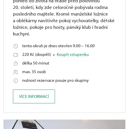
pohled do života na hradě před polovinou
20. století, kdy zde celoročně pobývala rodina
posledního majitele. Kromě manželské ložnice
a oblékárny navštívíte pokoj vychovatelky, dětské
ložnice, pokoje pro hosty, pánský klub i hradní
kuchyni.
tento okruh je dnes otevřen 9.00 – 16.00
220 Kč (dospělí)
Koupit vstupenku
délka 50 minut
max. 35 osob
nutnost rezervace pouze pro skupiny
VÍCE INFORMACÍ