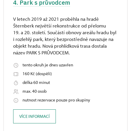
4. Park s průvodcem
V letech 2019 až 2021 proběhla na hradě
Šternberk největší rekonstrukce od přelomu
19. a 20. století. Součástí obnovy areálu hradu byl
i rozlehlý park, který bezprostředně navazuje na
objekt hradu. Nová prohlídková trasa dostala
název PARK S PRŮVODCEM.
tento okruh je dnes uzavřen
160 Kč (dospělí)
délka 60 minut
max. 40 osob
nutnost rezervace pouze pro skupiny
VÍCE INFORMACÍ