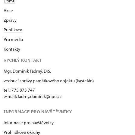
Domů
Akce
Zprávy
Publikace
Pro média
Kontakty
RYCHLÝ KONTAKT
Mgr. Dominik Fadrný, DiS.
vedoucí správy památkového objektu (kastelán)
tel.: 775 873 747
e-mail: fadrny.dominik@npu.cz
INFORMACE PRO NÁVŠTĚVNÍKY
Informace pro návštěvníky
Prohlídkové okruhy