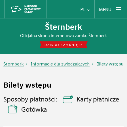
MENU
PL
Šternberk
Oficjalna strona internetowa zamku Šternberk
DZISIAJ ZAMKNIĘTE
Šternberk
Informacje dla zwiedzających
Bilety wstępu
Bilety wstępu
Sposoby płatności:
Karty płatnicze
Gotówka