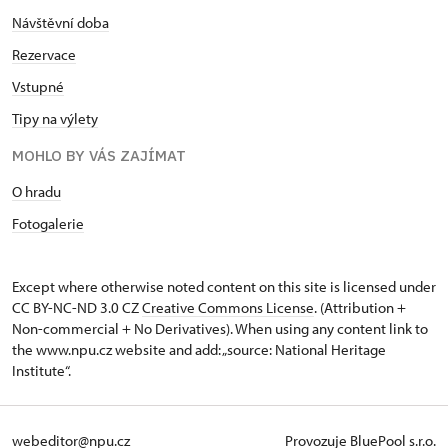
Návštěvní doba
Rezervace
Vstupné
Tipy na výlety
MOHLO BY VÁS ZAJÍMAT
O hradu
Fotogalerie
Except where otherwise noted content on this site is licensed under
CC BY-NC-ND 3.0 CZ
Creative Commons License
. (Attribution +
Non-commercial + No Derivatives). When using any content link to
the www.npu.cz website and add: „source: National Heritage
Institute“.
webeditor@npu.cz
Provozuje BluePool s.r.o.