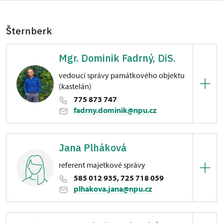
Šternberk
Mgr. Dominik Fadrný, DiS.
vedoucí správy památkového objektu
(kastelán)
775 873 747
fadrny.dominik@npu.cz
Hrad Šternberk
Jana Plháková
Horní náměstí 170/6, Šternberk na Moravě
referent majetkové správy
585 012 935, 725 718 059
plhakova.jana@npu.cz
Hrad Šternberk