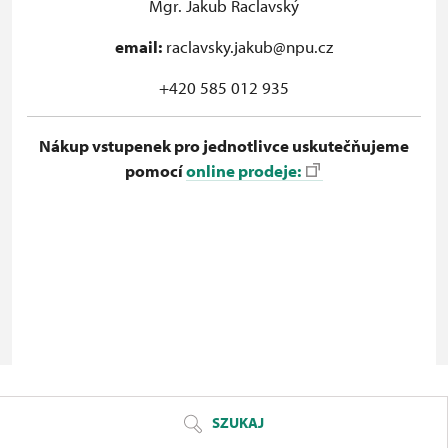
Mgr. Jakub Raclavský
email:
raclavsky.jakub@npu.cz
+420 585 012 935
Nákup vstupenek pro jednotlivce uskutečňujeme
pomocí
online prodeje:
© Seznam.cz a.s. a další
SZUKAJ