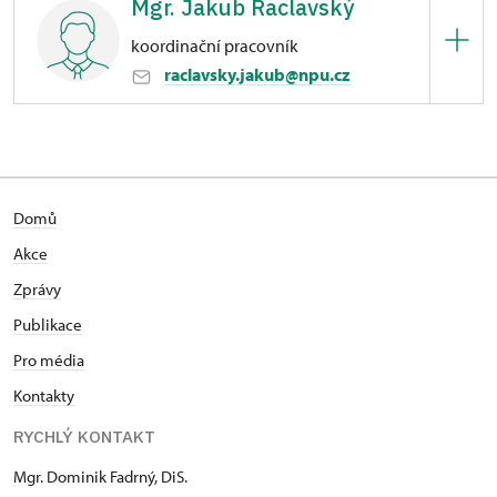
Mgr. Jakub Raclavský
Horní náměstí 170/6, Šternberk na Moravě
koordinační pracovník
raclavsky.jakub@npu.cz
Hrad Šternberk
Horní náměstí 170/6, Šternberk na Moravě
Domů
Akce
Zprávy
Publikace
Pro média
Kontakty
RYCHLÝ KONTAKT
Mgr. Dominik Fadrný, DiS.