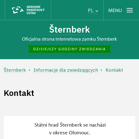
MENU
PL
Šternberk
Oficjalna strona internetowa zamku Šternberk
DZISIEJSZY GODZINY ZWIEDZANIA
Šternberk
Informacje dla zwiedzających
Kontakt
Kontakt
+
Státní hrad Šternberk se nachází
v okrese Olomouc.
−