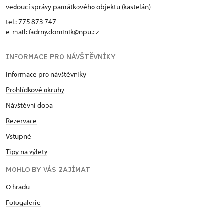
vedoucí správy památkového objektu (kastelán)
tel.: 775 873 747
e-mail: fadrny.dominik@npu.cz
INFORMACE PRO NÁVŠTĚVNÍKY
Informace pro návštěvníky
Prohlídkové okruhy
Návštěvní doba
Rezervace
Vstupné
Tipy na výlety
MOHLO BY VÁS ZAJÍMAT
O hradu
Fotogalerie