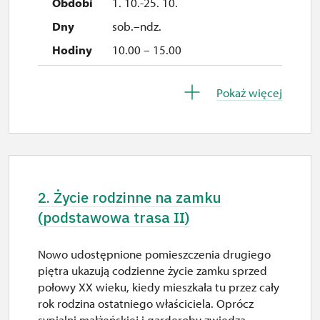
1. 10.-25. 10.
sob.–ndz.
10.00 – 15.00
26. 10.
Pokaż więcej
pn.
10.00 – 15.00
27. 10.
wt.
2. Życie rodzinne na zamku
10.00 – 15.00
(podstawowa trasa II)
28. 10.
Nowo udostępnione pomieszczenia drugiego
śr.
piętra ukazują codzienne życie zamku sprzed
10.00 – 15.00
połowy XX wieku, kiedy mieszkała tu przez cały
rok rodzina ostatniego właściciela. Oprócz
29. 10.
sypialni małżeńskiej i garderoby zwiedzą