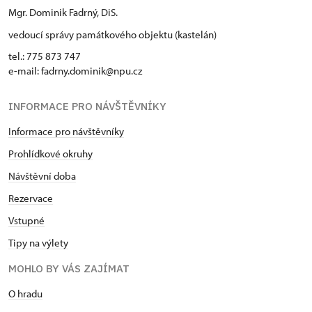
Mgr. Dominik Fadrný, DiS.
vedoucí správy památkového objektu (kastelán)
tel.: 775 873 747
e-mail: fadrny.dominik@npu.cz
INFORMACE PRO NÁVŠTĚVNÍKY
Informace pro návštěvníky
Prohlídkové okruhy
Návštěvní doba
Rezervace
Vstupné
Tipy na výlety
MOHLO BY VÁS ZAJÍMAT
O hradu