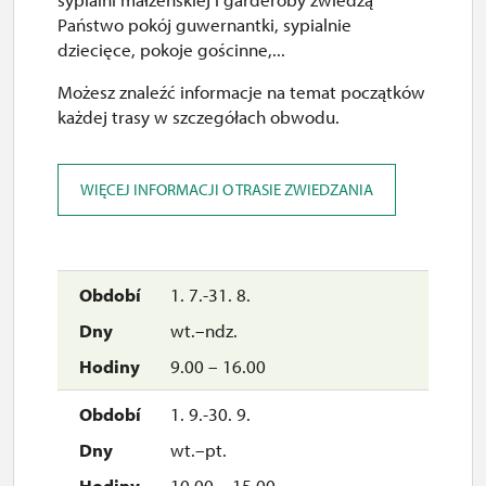
Państwo pokój guwernantki, sypialnie
czw.
dziecięce, pokoje gościnne,...
10.00 – 15.00
Możesz znaleźć informacje na temat początków
30. 10.
każdej trasy w szczegółach obwodu.
pt.
10.00 – 15.00
WIĘCEJ INFORMACJI O TRASIE ZWIEDZANIA
31. 10.
sob.
1. 7.-31. 8.
10.00 – 16.00
wt.–ndz.
1. 11.
9.00 – 16.00
ndz.
1. 9.-30. 9.
10.00 – 15.00
wt.–pt.
14. 11.
10.00 – 15.00