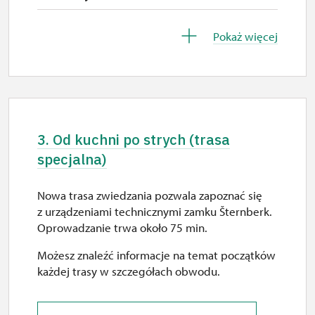
sob.
26. 10.-30. 10.
10.00 – 15.00
Pokaż więcej
pn.–pt.
6. 12.
10.00 – 15.00
ndz.
10.00 – 15.00
3. Od kuchni po strych (trasa
12. 12.
specjalna)
sob.
9.30 – 15.00
Nowa trasa zwiedzania pozwala zapoznać się
z urządzeniami technicznymi zamku Šternberk.
13. 12.
Oprowadzanie trwa około 75 min.
ndz.
Możesz znaleźć informacje na temat początków
10.00 – 15.00
każdej trasy w szczegółach obwodu.
19. 12.