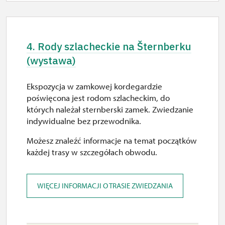
10.00 – 15.00
29. 12.
4. Rody szlacheckie na Šternberku
wt.
(wystawa)
10.00 – 15.00
Ekspozycja w zamkowej kordegardzie
30. 12.
poświęcona jest rodom szlacheckim, do
śr.
których należał sternberski zamek. Zwiedzanie
indywidualne bez przewodnika.
10.00 – 15.00
Możesz znaleźć informacje na temat początków
31. 12.
każdej trasy w szczegółach obwodu.
czw.
10.00 – 15.00
WIĘCEJ INFORMACJI O TRASIE ZWIEDZANIA