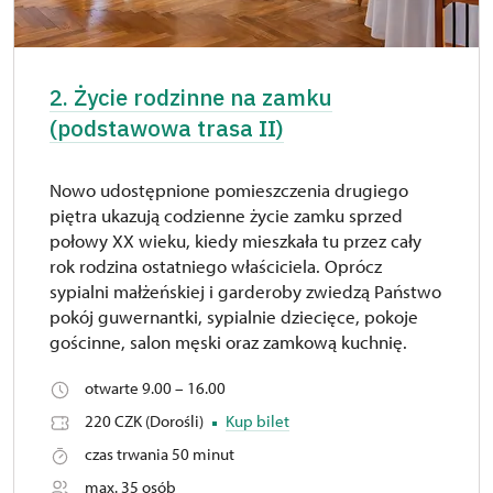
19. 12.
sob.
10.00 – 15.00
20. 12.
ndz.
10.00 – 15.00
2. Życie rodzinne na zamku
26. 12.
sob.
10.00 – 15.00
(podstawowa trasa II)
27. 12.
ndz.
10.00 – 15.00
Nowo udostępnione pomieszczenia drugiego
28. 12.
pn.
10.00 – 15.00
piętra ukazują codzienne życie zamku sprzed
połowy XX wieku, kiedy mieszkała tu przez cały
29. 12.
wt.
10.00 – 15.00
rok rodzina ostatniego właściciela. Oprócz
sypialni małżeńskiej i garderoby zwiedzą Państwo
30. 12.
śr.
10.00 – 15.00
pokój guwernantki, sypialnie dziecięce, pokoje
gościnne, salon męski oraz zamkową kuchnię.
31. 12.
czw.
10.00 – 15.00
otwarte 9.00 – 16.00
220 CZK (Dorośli)
Kup bilet
czas trwania 50 minut
max. 35 osób