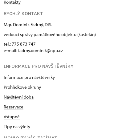
Kontakty
RYCHLÝ KONTAKT
Mgr. Dominik Fadrný, DiS.
vedoucí správy památkového objektu (kastelán)
tel.: 775 873 747
e-mail: fadrny.dominik@npu.cz
INFORMACE PRO NÁVŠTĚVNÍKY
Informace pro návštěvníky
Prohlídkové okruhy
Návštěvní doba
Rezervace
Vstupné
Tipy na výlety
MOHLO BY VÁS ZAJÍMAT