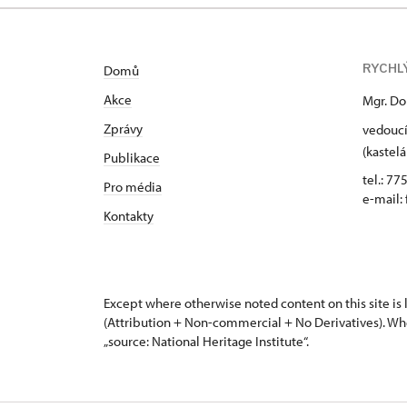
RYCHL
Domů
Akce
Mgr. Do
Zprávy
vedoucí
(kastelá
Publikace
tel.: 77
Pro média
e-mail:
Kontakty
Except where otherwise noted content on this site i
(Attribution + Non-commercial + No Derivatives). Wh
„source: National Heritage Institute“.