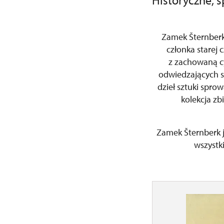
Historyczne, s
Zamek Šternberk 
członka starej 
z zachowaną cy
odwiedzających s
dzieł sztuki spr
kolekcja zb
Zamek Šternberk j
wszystk