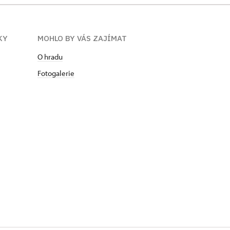
KY
MOHLO BY VÁS ZAJÍMAT
O hradu
Fotogalerie