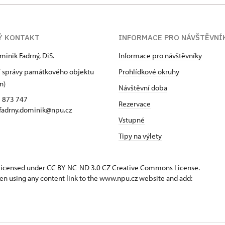
Ý KONTAKT
INFORMACE PRO NÁVŠTĚVNÍ
minik Fadrný, DiS.
Informace pro návštěvníky
 správy památkového objektu
Prohlídkové okruhy
n)
Návštěvní doba
5 873 747
Rezervace
 fadrny.dominik@npu.cz
Vstupné
Tipy na výlety
s licensed under CC BY-NC-ND 3.0 CZ
Creative Commons License
.
en using any content link to the www.npu.cz website and add: