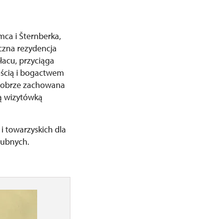
mca i Šternberka,
eczna rezydencja
łacu, przyciąga
ością i bogactwem
 dobrze zachowana
są wizytówką
i towarzyskich dla
lubnych.