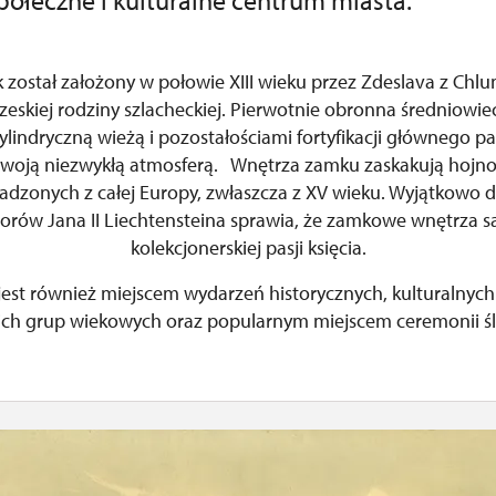
połeczne i kulturalne centrum miasta.
został założony w połowie XIII wieku przez Zdeslava z Chlu
czeskiej rodziny szlacheckiej. Pierwotnie obronna średniowi
lindryczną wieżą i pozostałościami fortyfikacji głównego pa
woją niezwykłą atmosferą. Wnętrza zamku zaskakują hojn
owadzonych z całej Europy, zwłaszcza z XV wieku. Wyjątkowo
iorów Jana II Liechtensteina sprawia, że zamkowe wnętrza 
kolekcjonerskiej pasji księcia.
est również miejscem wydarzeń historycznych, kulturalnych 
ich grup wiekowych oraz popularnym miejscem ceremonii ś