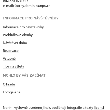
tel.: 775 873 747
e-mail: fadrny.dominik@npu.cz
INFORMACE PRO NÁVŠTĚVNÍKY
Informace pro návštěvníky
Prohlídkové okruhy
Návštěvní doba
Rezervace
Vstupné
Tipy na výlety
MOHLO BY VÁS ZAJÍMAT
O hradu
Fotogalerie
Není-li výslovně uvedeno jinak, podléhají fotografie a texty
licenci