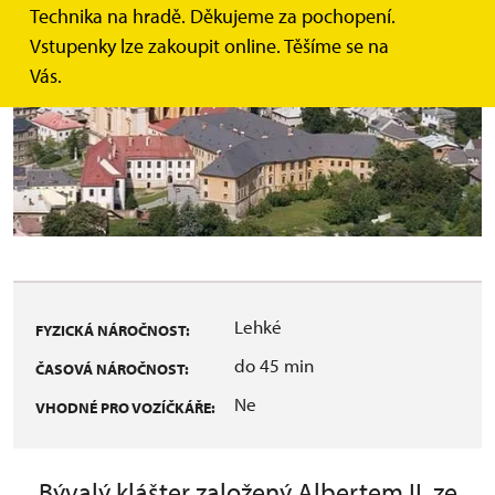
Technika na hradě. Děkujeme za pochopení.
Vstupenky lze zakoupit online. Těšíme se na
Vás.
Lehké
FYZICKÁ NÁROČNOST:
do 45 min
ČASOVÁ NÁROČNOST:
Ne
VHODNÉ PRO VOZÍČKÁŘE:
Bývalý klášter založený Albertem II. ze