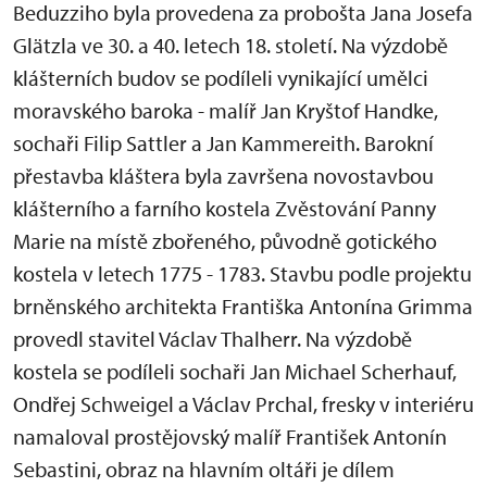
Beduzziho byla provedena za probošta Jana Josefa
Glätzla ve 30. a 40. letech 18. století. Na výzdobě
klášterních budov se podíleli vynikající umělci
moravského baroka - malíř Jan Kryštof Handke,
sochaři Filip Sattler a Jan Kammereith. Barokní
přestavba kláštera byla završena novostavbou
klášterního a farního kostela Zvěstování Panny
Marie na místě zbořeného, původně gotického
kostela v letech 1775 - 1783. Stavbu podle projektu
brněnského architekta Františka Antonína Grimma
provedl stavitel Václav Thalherr. Na výzdobě
kostela se podíleli sochaři Jan Michael Scherhauf,
Ondřej Schweigel a Václav Prchal, fresky v interiéru
namaloval prostějovský malíř František Antonín
Sebastini, obraz na hlavním oltáři je dílem