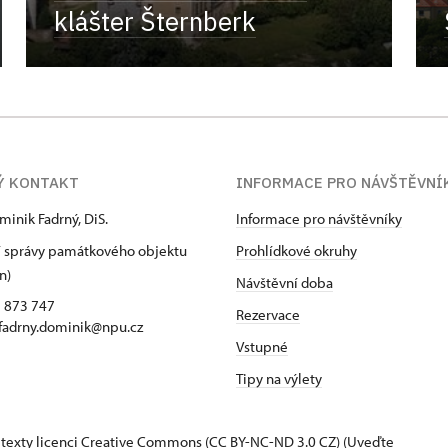
klášter Šternberk
Ý KONTAKT
INFORMACE PRO NÁVŠTĚVNÍ
minik Fadrný, DiS.
Informace pro návštěvníky
 správy památkového objektu
Prohlídkové okruhy
n)
Návštěvní doba
5 873 747
Rezervace
 fadrny.dominik@npu.cz
Vstupné
Tipy na výlety
 texty
licenci Creative Commons
(CC BY-NC-ND 3.0 CZ) (Uveďte