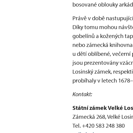
bosované oblouky arkád 
Právě v době nastupujíc
Díky tomu mohou návštěv
gobelínů a kožených tape
nebo zámecká knihovna. J
u dětí oblíbené, večern
jsou prezentovány vzácn
Losinský zámek, respekti
probíhaly v letech 1678–
Kontakt:
Státní zámek Velké Lo
Zámecká 268, Velké Losi
Tel. +420 583 248 380