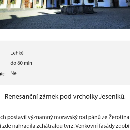
Lehké
do 60 min
Ne
ŘE:
Renesanční zámek pod vrcholky Jeseníků.
ách postavil významný moravský rod pánů ze Žerotína
tí zde nahradila zchátralou tvrz. Venkovní fasády zdobí