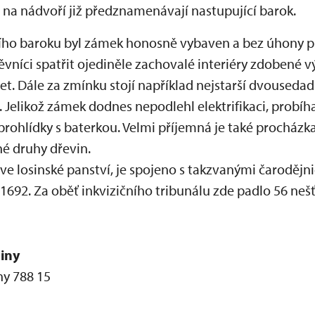
na nádvoří již předznamenávají nastupující barok.
ího baroku byl zámek honosně vybaven a bez úhony přež
níci spatřit ojediněle zachovalé interiéry zdobené v
t. Dále za zmínku stojí například nejstarší dvousedad
elikož zámek dodnes nepodlehl elektrifikaci, probíhaj
í prohlídky s baterkou. Velmi příjemná je také prochá
é druhy dřevin.
ve losinské panství, je spojeno s takzvanými čarodějn
1692. Za oběť inkvizičního tribunálu zde padlo 56 nešť
siny
ny 788 15