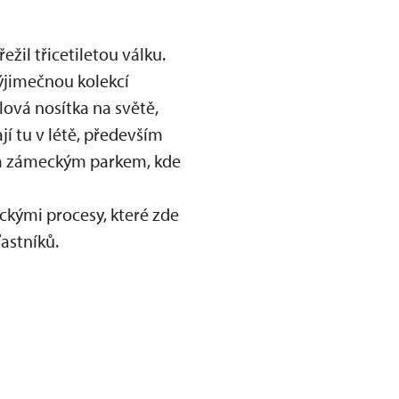
il třicetiletou válku.
ýjimečnou kolekcí
lová nosítka na světě,
í tu v létě, především
zka zámeckým parkem, kde
ickými procesy, které zde
astníků.