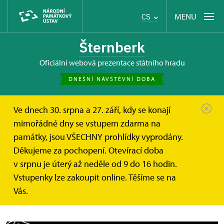
MENU
CS
Šternberk
oficiální webová prezentace státního hradu
DNEŠNÍ NÁVŠTĚVNÍ DOBA
Ve dnech 30. srpna a 27. září, kdy se konají
Hrad Šternberk
Zprávy
mimořádné dny se vstupem zdarma na
Althannové: šlechta na hranici....
památky, jsou VŠECHNY prohlídky vyprodány.
Děkujeme za pochopení. Otevírací doba
Althannové: šlechta na hranici.
v srpnu je úterý až neděle od 9 do 16 hodin.
Výstava v Králíkách představuje
Vstupenky lze zakoupit online. Těšíme se na
také předměty z památek NPÚ
Vás.