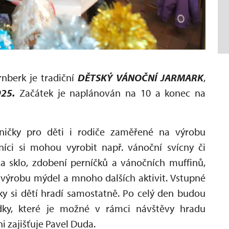
nberk je tradiční
DĚTSKÝ VÁNOČNÍ JARMARK
,
025.
Začátek je naplánován na 10 a konec na
lničky pro děti i rodiče zaměřené na výrobu
íci si mohou vyrobit např. vánoční svícny či
na sklo, zdobení perníčků a vánočních muffinů,
, výrobu mýdel a mnoho dalších aktivit. Vstupné
čky si dětí hradí samostatně. Po celý den budou
dky, které je možné v rámci návštěvy hradu
i zajišťuje Pavel Duda.