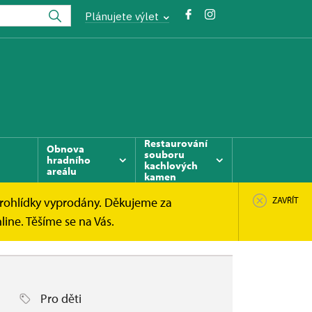
Plánujete výlet
Restaurování
Obnova
souboru
hradního
kachlových
areálu
kamen
prohlídky vyprodány. Děkujeme za
ZAVŘÍT
ine. Těšíme se na Vás.
Pro děti