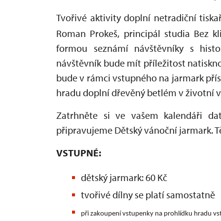
Tvořivé aktivity doplní netradiční tisk
Roman Prokeš, principál studia Bez kli
formou seznámí návštěvníky s histor
návštěvník bude mít příležitost natiskn
bude v rámci vstupného na jarmark pří
hradu doplní dřevěný betlém v životní v
Zatrhněte si ve vašem kalendáři da
připravujeme Dětský vánoční jarmark. T
VSTUPNÉ:
dětský jarmark: 60 Kč
tvořivé dílny se platí samostatně
při zakoupení vstupenky na prohlídku hradu v