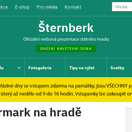
kce
E-shop
Pro média
Kontakt
Šternberk
oficiální webová prezentace státního hradu
DNEŠNÍ NÁVŠTĚVNÍ DOBA
du
Fotogalerie
Tipy na výlet
Svatby
mimořádné dny se vstupem zdarma na památky, jsou VŠECHNY 
armark na hradě...
úterý až neděle od 9 do 16 hodin. Vstupenky lze zakoupit onl
armark na hradě