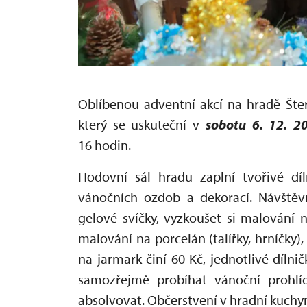
Oblíbenou adventní akcí na hradě Šter
který se uskuteční v
sobotu 6. 12. 2
16 hodin.
Hodovní sál hradu zaplní tvořivé dí
vánočních ozdob a dekorací. Návštěvn
gelové svíčky, vyzkoušet si malování 
malování na porcelán (talířky, hrníčky)
na jarmark činí 60 Kč, jednotlivé dílni
samozřejmě probíhat vánoční prohlí
absolvovat. Občerstvení v hradní kuchyn