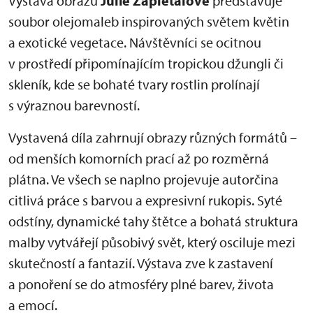
Výstava obrazů
Julie Zapletalové
představuje
soubor olejomaleb inspirovaných světem květin
a exotické vegetace. Návštěvníci se ocitnou
v prostředí připomínajícím tropickou džungli či
skleník, kde se bohaté tvary rostlin prolínají
s výraznou barevností.
Vystavená díla zahrnují obrazy různých formátů –
od menších komorních prací až po rozměrná
plátna. Ve všech se naplno projevuje autorčina
citlivá práce s barvou a expresivní rukopis. Syté
odstíny, dynamické tahy štětce a bohatá struktura
malby vytvářejí působivý svět, který osciluje mezi
skutečností a fantazií. Výstava zve k zastavení
a ponoření se do atmosféry plné barev, života
a emocí.