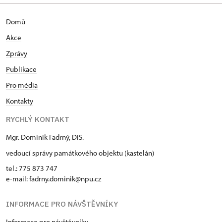
Domů
Akce
Zprávy
Publikace
Pro média
Kontakty
RYCHLÝ KONTAKT
Mgr. Dominik Fadrný, DiS.
vedoucí správy památkového objektu (kastelán)
tel.: 775 873 747
e-mail: fadrny.dominik@npu.cz
INFORMACE PRO NÁVŠTĚVNÍKY
Informace pro návštěvníky