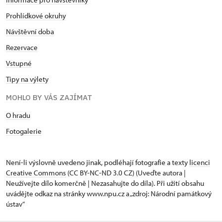
Prohlídkové okruhy
Návštěvní doba
Rezervace
Vstupné
Tipy na výlety
MOHLO BY VÁS ZAJÍMAT
O hradu
Fotogalerie
Není-li výslovně uvedeno jinak, podléhají fotografie a texty
licenci
Creative Commons
(CC BY-NC-ND 3.0 CZ) (Uveďte autora |
Neužívejte dílo komerčně | Nezasahujte do díla). Při užití obsahu
uvádějte odkaz na stránky www.npu.cz a „zdroj: Národní památkový
ústav“