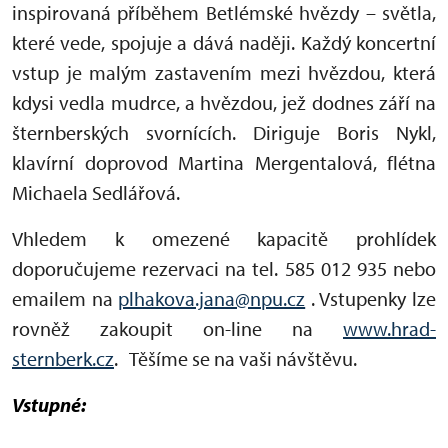
inspirovaná příběhem Betlémské hvězdy – světla,
které vede, spojuje a dává naději. Každý koncertní
vstup je malým zastavením mezi hvězdou, která
kdysi vedla mudrce, a hvězdou, jež dodnes září na
šternberských svornících. Diriguje Boris Nykl,
klavírní doprovod Martina Mergentalová, flétna
Michaela Sedlářová.
Vhledem k omezené kapacitě prohlídek
doporučujeme rezervaci na tel. 585 012 935 nebo
emailem na
plhakova.jana@npu.cz
. Vstupenky lze
rovněž zakoupit on-line na
www.hrad-
sternberk.cz
. Těšíme se na vaši návštěvu.
Vstupné: