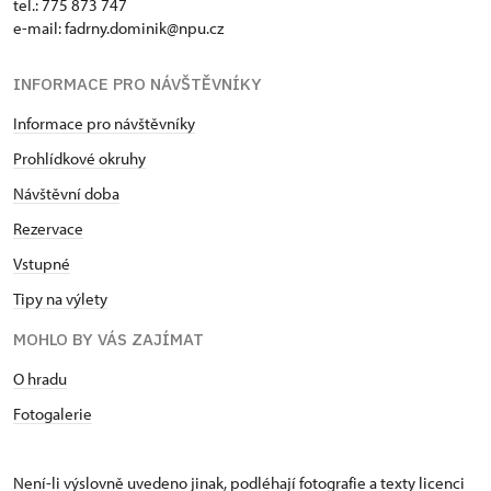
tel.: 775 873 747
e-mail: fadrny.dominik@npu.cz
INFORMACE PRO NÁVŠTĚVNÍKY
Informace pro návštěvníky
Prohlídkové okruhy
Návštěvní doba
Rezervace
Vstupné
Tipy na výlety
MOHLO BY VÁS ZAJÍMAT
O hradu
Fotogalerie
Není-li výslovně uvedeno jinak, podléhají fotografie a texty
licenci