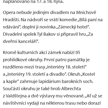
naplánováno na 17. a 18. října.
Opera nebude jediným divadlem na Mnichově
Hradišti. Na nádvoří se vrátí komedie „Bílá paní na
vdávání“, doplní ji novinka „Zámecký hotel“.
Divadelní spolek Tyl Bakov si připravil hru „Za
dveřmi kanceláří“.
Kromě kulturních akcí zámek nabízí tři
prohlídkové okruhy. První patro památky je
rozděleno mezi trasy „Interiéry 18. století“
a „Interiéry 19. století a divadlo“. Okruh „Kostel
a kaple“ zahrnuje lapidárium barokních soch.
Součástí okruhu je také hrob Albrechta
z Valdštejna a dvě výstavy mu věnované. „Ať už se
návštěvníci vydají na některou trasu nebo dorazí