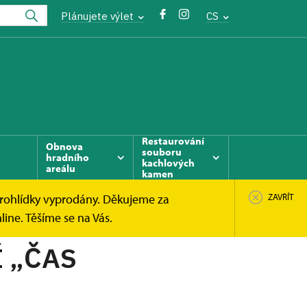
Plánujete výlet
CS
Restaurování
Obnova
souboru
hradního
kachlových
areálu
kamen
prohlídky vyprodány. Děkujeme za
ZAVŘÍT
ine. Těšíme se na Vás.
 „ČAS