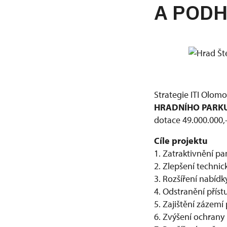
A PODH
Strategie ITI Olom
HRADNÍHO PARKU
dotace 49.000.000,-
Cíle projektu
1. Zatraktivnění p
2. Zlepšení techni
3. Rozšíření nabídk
4. Odstranění příst
5. Zajištění zázemí
6. Zvýšení ochran