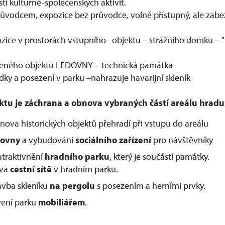
tí kulturně-společenských aktivit.
růvodcem, expozice bez průvodce, volně přístupný, ale zab
ice v prostorách vstupního objektu – strážního domku – "
eného objektu LEDOVNY – technická památka
ídky a posezení v parku –nahrazuje havarijní skleník
tu je záchrana a obnova vybraných částí areálu hradu
ova historických objektů přehradí při vstupu do areálu
dovny
a vybudování
sociálního zařízení
pro návštěvníky
traktivnění
hradního parku
, který je součástí památky.
va
cestní sítě
v hradním parku.
avba skleníku
na pergolu
s posezením a herními prvky.
ení parku
mobiliářem
.