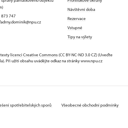
 správy památkového objektu
Prohlídkové okruhy
n)
Návštěvní doba
5 873 747
Rezervace
 fadrny.dominik@npu.cz
Vstupné
Tipy na výlety
 texty
licenci Creative Commons
(CC BY-NC-ND 3.0 CZ) (Uveďte
la). Při užití obsahu uvádějte odkaz na stránky www.npu.cz
ešení spotřebitelských sporů
Všeobecné obchodní podmínky