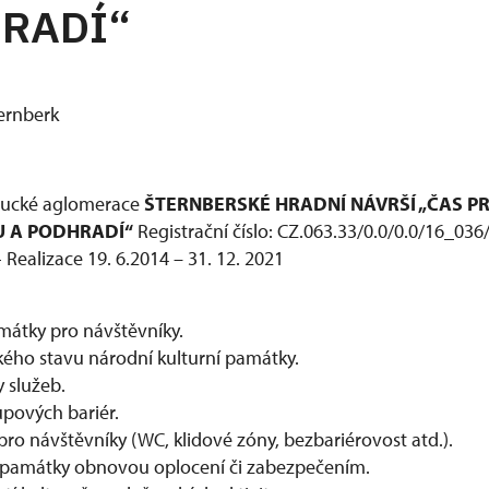
RADÍ“
oucké aglomerace
ŠTERNBERSKÉ HRADNÍ NÁVRŠÍ „ČAS 
 A PODHRADÍ“
Registrační číslo: CZ.063.33/0.0/0.0/16_03
 Realizace 19. 6.2014 – 31. 12. 2021
amátky pro návštěvníky.
ckého stavu národní kulturní památky.
y služeb.
upových bariér.
 pro návštěvníky (WC, klidové zóny, bezbariérovost atd.).
y památky obnovou oplocení či zabezpečením.