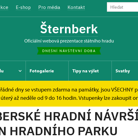
kce
E-shop
Pro média
Kontakt
Šternberk
oficiální webová prezentace státního hradu
DNEŠNÍ NÁVŠTĚVNÍ DOBA
du
Fotogalerie
Tipy na výlet
Svatby
mimořádné dny se vstupem zdarma na památky, jsou VŠECHNY 
úterý až neděle od 9 do 16 hodin. Vstupenky lze zakoupit onl
ERSKÉ HRADNÍ NÁVRŠÍ
N HRADNÍHO PARKU