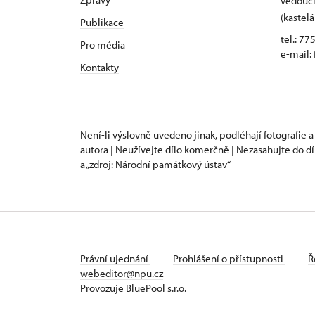
vedoucí
(kastelá
Publikace
tel.: 77
Pro média
e-mail:
Kontakty
Není-li výslovně uvedeno jinak, podléhají fotografie a
autora | Neužívejte dílo komerčně | Nezasahujte do dí
a „zdroj: Národní památkový ústav“
Právní ujednání
Prohlášení o přístupnosti
Ř
webeditor@npu.cz
Provozuje BluePool s.r.o.