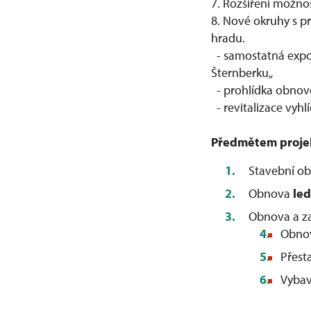
7. Rozšíření možnos
8. Nové okruhy s p
hradu.
- samostatná expoz
Šternberku„
- prohlídka obnov
- revitalizace vyhl
Předmětem projek
Stavební obn
Obnova
le
Obnova a za
Obno
Přest
Vybav