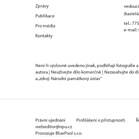
Zprávy
vedoucí
(kastelá
Publikace
tel.: 77
Pro média
e-mail:
Kontakty
Není-li výslovně uvedeno jinak, podléhají fotografie a
autora | Neužívejte dílo komerčně | Nezasahujte do dí
a „zdroj: Národní památkový ústav“
Právní ujednání
Prohlášení o přístupnosti
Ř
webeditor@npu.cz
Provozuje BluePool s.r.o.