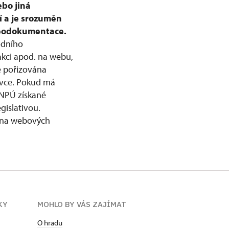
ebo jiná
í a je srozuměn
deodokumentace.
odního
akci apod. na webu,
e pořizována
livce. Pokud má
 NPÚ získané
gislativou.
e na webových
KY
MOHLO BY VÁS ZAJÍMAT
O hradu