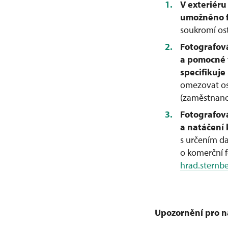
V exteriér
umožněno fo
soukromí os
Fotografová
a pomocné 
specifikuje
omezovat os
(zaměstnance
Fotografová
a natáčení
s určením d
o komerční f
hrad.sternb
Upozornění pro n