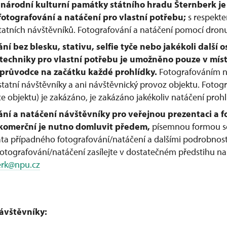
u národní kulturní památky státního hradu Šternberk j
tografování a natáčení pro vlastní potřebu;
s respekt
tatních návštěvníků. Fotografování a natáčení pomocí dron
ní bez blesku, stativu, selfie tyče nebo jakékoli další o
techniky pro vlastní potřebu je umožněno pouze v míst
 průvodce na začátku každé prohlídky.
Fotografováním n
tatní návštěvníky a ani návštěvnický provoz objektu. Fotog
 objektu) je zakázáno, je zakázáno jakékoliv natáčení prohl
ní a natáčení návštěvníky pro veřejnou prezentaci a f
 komerční je nutno domluvit předem,
písemnou formou se
ata případného fotografování/natáčení a dalšími podrobnost
otografování/natáčení zasílejte v dostatečném předstihu na
erk@npu.cz
ávštěvníky: