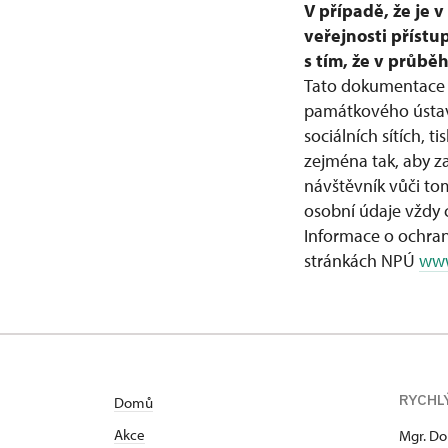
V případě, že je 
veřejnosti přístu
s tím, že v průb
Tato dokumentace 
památkového ústavu
sociálních sítích
zejména tak, aby z
návštěvník vůči to
osobní údaje vždy c
Informace o ochra
stránkách NPÚ
www
RYCHL
Domů
Akce
Mgr. Do