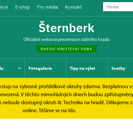
kce
E-shop
Pro média
Kontakt
Šternberk
oficiální webová prezentace státního hradu
DNEŠNÍ NÁVŠTĚVNÍ DOBA
du
Fotogalerie
Tipy na výlet
Svatby
e vstup na vybrané prohlídkové okruhy zdarma. Bezplatnou v
Fotografování a natáčení
e omezená. V těchto mimořádných dnech budou zpřístupněny n
2026 nebude dostupný okruh III. Technika na hradě. Děkujeme 
fování a natáčení návšt
online. Těšíme se na Vás.