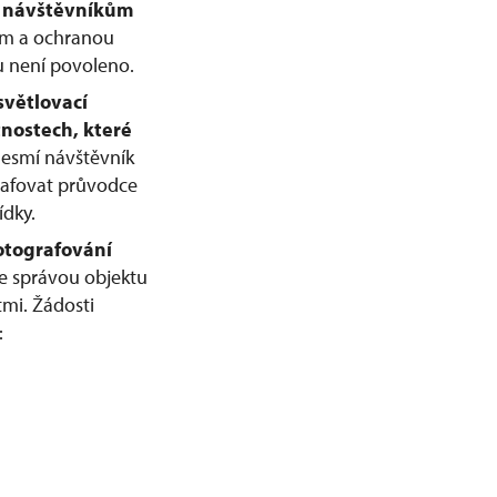
e návštěvníkům
em a ochranou
u není povoleno.
světlovací
nostech, které
esmí návštěvník
rafovat průvodce
ídky.
otografování
 správou objektu
mi. Žádosti
: