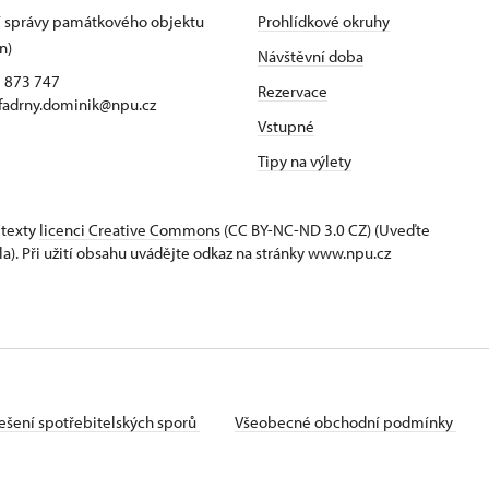
 správy památkového objektu
Prohlídkové okruhy
n)
Návštěvní doba
5 873 747
Rezervace
 fadrny.dominik@npu.cz
Vstupné
Tipy na výlety
 texty
licenci Creative Commons
(CC BY-NC-ND 3.0 CZ) (Uveďte
la). Při užití obsahu uvádějte odkaz na stránky www.npu.cz
ešení spotřebitelských sporů
Všeobecné obchodní podmínky