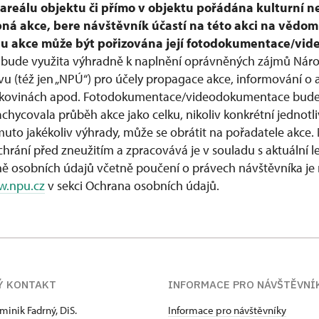
v areálu objektu či přímo v objektu pořádána kulturní n
pná akce, bere návštěvník účastí na této akci na vědom
ěhu akce může být pořizována její fotodokumentace/vi
bude využita výhradně k naplnění oprávněných zájmů Nár
 (též jen „NPÚ“) pro účely propagace akce, informování o 
, tiskovinách apod. Fotodokumentace/videodokumentace bud
achycovala průběh akce jako celku, nikoliv konkrétní jednot
muto jakékoliv výhrady, může se obrátit na pořadatele akce.
hrání před zneužitím a zpracovává je v souladu s aktuální le
ně osobních údajů včetně poučení o právech návštěvníka j
.npu.cz
v sekci Ochrana osobních údajů.
Ý KONTAKT
INFORMACE PRO NÁVŠTĚVNÍ
minik Fadrný, DiS.
Informace pro návštěvníky