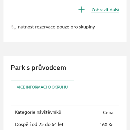
Děti do 5 let
zdarma
Zobrazit další
Průvodce držitele průkazu ZTP/P
zdarma
nutnost rezervace pouze pro skupiny
Pedagogický dozor (pro školní
zdarma
skupiny 1 osoba na 15 dětí)
Průvodce organizované skupiny (1
zdarma
osoba pro celou skupinu min. 15
osob)
Park s průvodcem
Karta zaměstnance s QR kódem MK
neposkytuje se
ČR *
VÍCE INFORMACÍ O OKRUHU
Průkaz ICOMOS *
neposkytuje se
Celoroční volné vstupenky vydané
zdarma
NPÚ
Kategorie návštěvníků
Cena
Jednorázové vstupenky vydané NPÚ
zdarma
Dospělí od 25 do 64 let
160 Kč