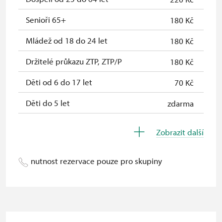
Průkaz zaměstnance NPÚ (+ až 3
zdarma
Senioři 65+
180 Kč
rodinní příslušníci)
Mládež od 18 do 24 let
180 Kč
Průkaz Náš člověk *
zdarma
Držitelé průkazu ZTP, ZTP/P
180 Kč
* Platí pouze pro jednu osobu
Děti od 6 do 17 let
70 Kč
(držitele průkazu)
Děti do 5 let
zdarma
Průvodce držitele průkazu ZTP/P
zdarma
Zobrazit další
Pedagogický dozor (pro školní
zdarma
skupiny 1 osoba na 15 dětí)
nutnost rezervace pouze pro skupiny
Průvodce organizované skupiny (1
zdarma
osoba pro celou skupinu min. 15
osob)
Karta zaměstnance s QR kódem MK
zdarma