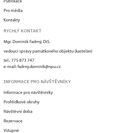
Publikace
Pro média
Kontakty
RYCHLÝ KONTAKT
Mgr. Dominik Fadrný, DiS.
vedoucí správy památkového objektu (kastelán)
tel.: 775 873 747
e-mail: fadrny.dominik@npu.cz
INFORMACE PRO NÁVŠTĚVNÍKY
Informace pro návštěvníky
Prohlídkové okruhy
Návštěvní doba
Rezervace
Vstupné