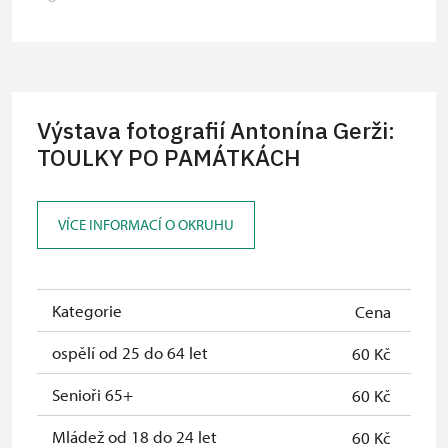
skupiny 1 osoba na 15 dětí)
Průvodce organizované skupiny (1
zdarma
osoba pro celou skupinu min. 15
osob)
Výstava fotografií Antonína Gerži:
Karta zaměstnance s QR kódem MK
TOULKY PO PAMÁTKÁCH
neposkytuje se
ČR *
Průkaz ICOMOS *
neposkytuje se
VÍCE INFORMACÍ O OKRUHU
Celoroční volné vstupenky vydané
zdarma
NPÚ
Kategorie
Cena
Jednorázové vstupenky vydané NPÚ
zdarma
ospělí od 25 do 64 let
60 Kč
Průkaz zaměstnance NPÚ (+ až 3
zdarma
rodinní příslušníci)
Senioři 65+
60 Kč
Průkaz Náš člověk *
zdarma
Mládež od 18 do 24 let
60 Kč