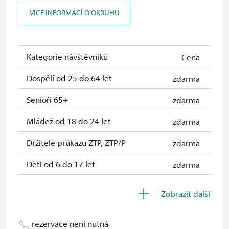
ČR *
VÍCE INFORMACÍ O OKRUHU
Průkaz ICOMOS *
zdarma
Celoroční volné vstupenky vydané
zdarma
NPÚ
Kategorie návštěvníků
Cena
Jednorázové vstupenky vydané NPÚ
zdarma
Dospělí od 25 do 64 let
zdarma
Průkaz zaměstnance NPÚ (+ až 3
zdarma
Senioři 65+
zdarma
rodinní příslušníci)
Mládež od 18 do 24 let
zdarma
Průkaz Náš člověk *
zdarma
Držitelé průkazu ZTP, ZTP/P
zdarma
* Platí pouze pro jednu osobu
Děti od 6 do 17 let
zdarma
(držitele průkazu)
Děti do 5 let
zdarma
Zobrazit další
Průvodce držitele průkazu ZTP/P
zdarma
rezervace není nutná
Pedagogický dozor (pro školní
zdarma