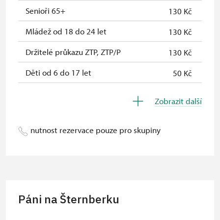
Průkaz zaměstnance NPÚ (+ až 3
zdarma
Senioři 65+
130 Kč
rodinní příslušníci)
Mládež od 18 do 24 let
130 Kč
Průkaz Náš člověk *
zdarma
Držitelé průkazu ZTP, ZTP/P
130 Kč
* Platí pouze pro jednu osobu
Děti od 6 do 17 let
50 Kč
(držitele průkazu)
Děti do 5 let
zdarma
Zobrazit další
Průvodce držitele průkazu ZTP/P
zdarma
nutnost rezervace pouze pro skupiny
Pedagogický dozor (pro školní
zdarma
skupiny 1 osoba na 15 dětí)
Průvodce organizované skupiny (1
zdarma
osoba pro celou skupinu min. 15
osob)
Páni na Šternberku
Karta zaměstnance s QR kódem MK
zdarma