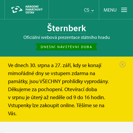
MENU
CS
Šternberk
oficiální webová prezentace státního hradu
DNEŠNÍ NÁVŠTĚVNÍ DOBA
Ve dnech 30. srpna a 27. září, kdy se konají
Hrad Šternberk
Informace pro návštěvníky
Vstupné
mimořádné dny se vstupem zdarma na
památky, jsou VŠECHNY prohlídky vyprodány.
Vstupné
Děkujeme za pochopení. Otevírací doba
v srpnu je úterý až neděle od 9 do 16 hodin.
Platební metody:
Platební karty
Vstupenky lze zakoupit online. Těšíme se na
Vás.
Hotovost