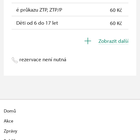
* Platí pouze pro jednu osobu
é průkazu ZTP, ZTP/P
60 Kč
(držitele průkazu)
Děti od 6 do 17 let
60 Kč
Děti do 5 let
Zdarma
Zobrazit další
Průvodce držitele průkazu ZTP/P
Zdarma
rezervace není nutná
Domů
Akce
Zprávy