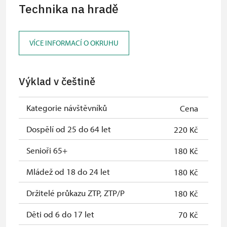
Technika na hradě
ČR *
Průkaz ICOMOS *
zdarma
VÍCE INFORMACÍ O OKRUHU
Celoroční volné vstupenky vydané
zdarma
NPÚ
Výklad v češtině
Jednorázové vstupenky vydané NPÚ
zdarma
Průkaz zaměstnance NPÚ (+ až 3
zdarma
Kategorie návštěvníků
Cena
rodinní příslušníci)
Dospělí od 25 do 64 let
220 Kč
Průkaz Náš člověk *
zdarma
Senioři 65+
180 Kč
* Platí pouze pro jednu osobu
Mládež od 18 do 24 let
180 Kč
(držitele průkazu)
Držitelé průkazu ZTP, ZTP/P
180 Kč
Děti od 6 do 17 let
70 Kč