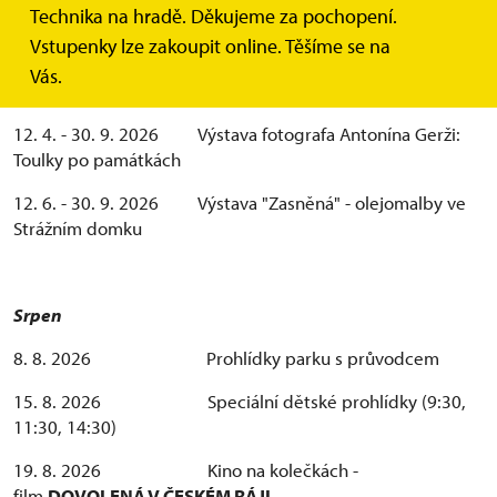
Sezóna 2026
Technika na hradě. Děkujeme za pochopení.
Vstupenky lze zakoupit online. Těšíme se na
Přehled akcí je v průběhu roku aktualizován. Podrobnosti
Vás.
o doprovodných programech naleznete v sekci
AKCE
12. 4. - 30. 9. 2026
Výstava fotografa Antonína Gerži:
Toulky po památkách
12. 6. - 30. 9. 2026 Výstava "Zasněná" - olejomalby ve
Strážním domku
Srpen
8. 8. 2026 Prohlídky parku s průvodcem
15. 8. 2026 Speciální dětské prohlídky (9:30,
11:30, 14:30)
19. 8. 2026 Kino na kolečkách -
film
DOVOLENÁ V ČESKÉM RÁJI