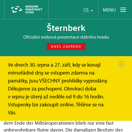
MENU
CS
Šternberk
oficiální webová prezentace státního hradu
DNES ZAVŘENO
Ve dnech 30. srpna a 27. září, kdy se konají
Hrad Šternberk
O hradu
mimořádné dny se vstupem zdarma na
Lichtenštejni na hradu Šternberk
Liechtensteiner in Sternberg
památky, jsou VŠECHNY prohlídky vyprodány.
Liechtensteiner in Sternberg
Děkujeme za pochopení. Otevírací doba
v srpnu je úterý až neděle od 9 do 16 hodin.
Auf das Aussehen der Sternberger Burg wirkten sich die
Vstupenky lze zakoupit online. Těšíme se na
Ereignisse des Dreißigjährigen Krieges schwerwiegend
Vás.
aus. Sie diente als Getreidespeicher und Kaserne und nach
dem Ende der Militäroperationen blieb nur eine fast
unbewohnbare Ruine davon. Die damaligen Besitzer des