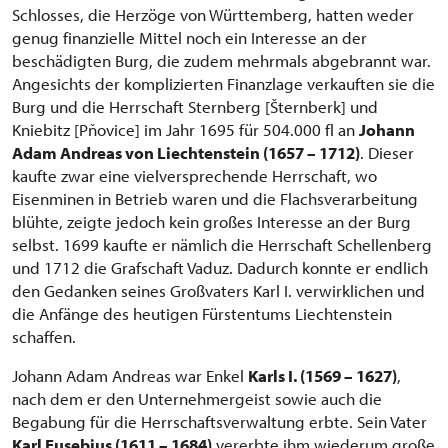
Schlosses, die Herzöge von Württemberg, hatten weder
genug finanzielle Mittel noch ein Interesse an der
beschädigten Burg, die zudem mehrmals abgebrannt war.
Angesichts der komplizierten Finanzlage verkauften sie die
Burg und die Herrschaft Sternberg [Šternberk] und
Kniebitz [Pňovice] im Jahr 1695 für 504.000 fl an
Johann
Adam Andreas von Liechtenstein (1657 – 1712)
. Dieser
kaufte zwar eine vielversprechende Herrschaft, wo
Eisenminen in Betrieb waren und die Flachsverarbeitung
blühte, zeigte jedoch kein großes Interesse an der Burg
selbst. 1699 kaufte er nämlich die Herrschaft Schellenberg
und 1712 die Grafschaft Vaduz. Dadurch konnte er endlich
den Gedanken seines Großvaters Karl I. verwirklichen und
die Anfänge des heutigen Fürstentums Liechtenstein
schaffen.
Johann Adam Andreas war Enkel
Karls I. (1569 – 1627)
,
nach dem er den Unternehmergeist sowie auch die
Begabung für die Herrschaftsverwaltung erbte. Sein Vater
Karl Eusebius (1611 – 1684)
vererbte ihm wiederum große