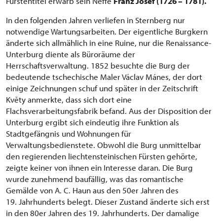
Fürstentitel erwarb sein Neffe
Franz Josef (1726 – 1781).
In den folgenden Jahren verliefen in Sternberg nur
notwendige Wartungsarbeiten. Der eigentliche Burgkern
änderte sich allmählich in eine Ruine, nur die Renaissance-
Unterburg diente als Büroräume der
Herrschaftsverwaltung. 1852 besuchte die Burg der
bedeutende tschechische Maler Václav Mánes, der dort
einige Zeichnungen schuf und später in der Zeitschrift
Květy anmerkte, dass sich dort eine
Flachsverarbeitungsfabrik befand. Aus der Disposition der
Unterburg ergibt sich eindeutig ihre Funktion als
Stadtgefängnis und Wohnungen für
Verwaltungsbedienstete. Obwohl die Burg unmittelbar
den regierenden liechtensteinischen Fürsten gehörte,
zeigte keiner von ihnen ein Interesse daran. Die Burg
wurde zunehmend baufällig, was das romantische
Gemälde von A. C. Haun aus den 50er Jahren des
19. Jahrhunderts belegt. Dieser Zustand änderte sich erst
in den 80er Jahren des 19. Jahrhunderts. Der damalige