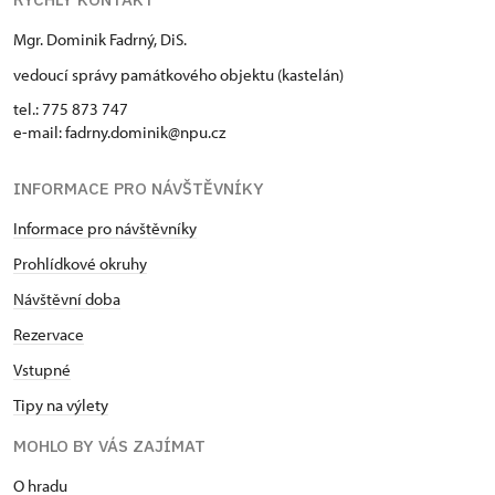
Mgr. Dominik Fadrný, DiS.
vedoucí správy památkového objektu (kastelán)
tel.: 775 873 747
e-mail: fadrny.dominik@npu.cz
INFORMACE PRO NÁVŠTĚVNÍKY
Informace pro návštěvníky
Prohlídkové okruhy
Návštěvní doba
Rezervace
Vstupné
Tipy na výlety
MOHLO BY VÁS ZAJÍMAT
O hradu