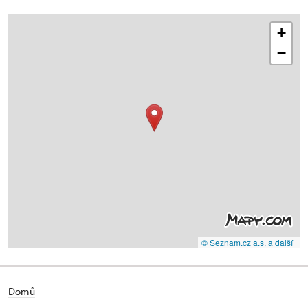
+
−
© Seznam.cz a.s. a další
Domů