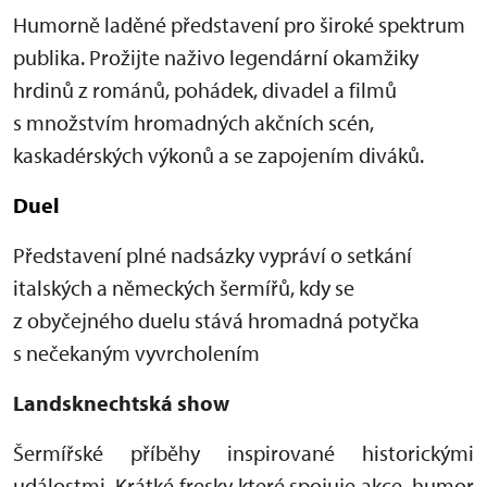
Humorně laděné představení pro široké spektrum
publika. Prožijte naživo legendární okamžiky
hrdinů z románů, pohádek, divadel a filmů
s množstvím hromadných akčních scén,
kaskadérských výkonů a se zapojením diváků.
Duel
Představení plné nadsázky vypráví o setkání
italských a německých šermířů, kdy se
z obyčejného duelu stává hromadná potyčka
s nečekaným vyvrcholením
Landsknechtská show
Šermířské příběhy inspirované historickými
událostmi. Krátké fresky které spojuje akce, humor