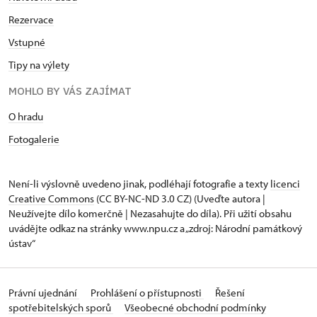
Rezervace
Vstupné
Tipy na výlety
MOHLO BY VÁS ZAJÍMAT
O hradu
Fotogalerie
Není-li výslovně uvedeno jinak, podléhají fotografie a texty
licenci
Creative Commons
(CC BY-NC-ND 3.0 CZ) (Uveďte autora |
Neužívejte dílo komerčně | Nezasahujte do díla). Při užití obsahu
uvádějte odkaz na stránky www.npu.cz a „zdroj: Národní památkový
ústav“
Právní ujednání
Prohlášení o přístupnosti
Řešení
spotřebitelských sporů
Všeobecné obchodní podmínky