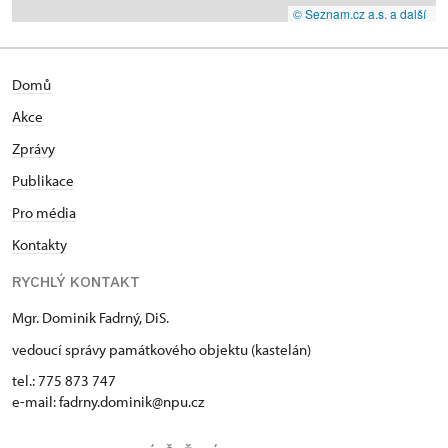
© Seznam.cz a.s. a další
Domů
Akce
Zprávy
Publikace
Pro média
Kontakty
RYCHLÝ KONTAKT
Mgr. Dominik Fadrný, DiS.
vedoucí správy památkového objektu (kastelán)
tel.: 775 873 747
e-mail: fadrny.dominik@npu.cz