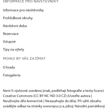
INFORMACE PRO NÁVŠTĚVNÍKY
Informace pro návštěvníky
Prohlídkové okruhy
Návštěvní doba
Rezervace
Vstupné
Tipy na výlety
MOHLO BY VÁS ZAJÍMAT
O hradu
Fotogalerie
Není-li výslovně uvedeno jinak, podléhají fotografie a texty
licenci
Creative Commons
(CC BY-NC-ND 3.0 CZ) (Uveďte autora |
Neužívejte dílo komerčně | Nezasahujte do díla). Při užití obsahu
uvádějte odkaz na stránky www.npu.cz a „zdroj: Národní památkový