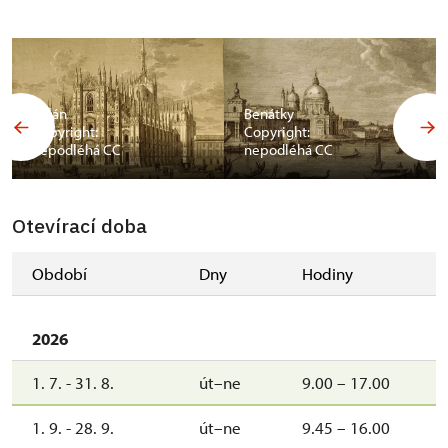
Milán
Benátky
Copyright:
Copyright:
nepodléhá CC
nepodléhá CC
Otevírací doba
Období
Dny
Hodiny
2026
1. 7. - 31. 8.
út–ne
9.00 – 17.00
1. 9. - 28. 9.
út–ne
9.45 – 16.00