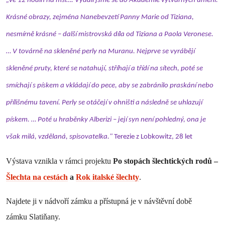
„Ve 12 hodin na mši…. Vydali jsme se do Akademie výtvarných umění.
Krásné obrazy, zejména Nanebevzetí Panny Marie od Tiziana,
nesmírně krásné – další mistrovská díla od Tiziana a Paola Veronese.
… V továrně na skleněné perly na Muranu. Nejprve se vyrábějí
skleněné pruty, které se natahují, stříhají a třídí na sítech, poté se
smíchají s pískem a vkládají do pece, aby se zabránilo praskání nebo
přílišnému tavení. Perly se otáčejí v ohništi a následně se uhlazují
pískem. … Poté u hraběnky Alberizi – její syn není pohledný, ona je
však milá, vzdělaná, spisovatelka."
Terezie z Lobkowitz, 28 let
Výstava vznikla v rámci projektu
Po stopách šlechtických rodů –
Šlechta na cestách
a
Rok italské šlechty
.
Najdete ji v nádvoří zámku a přístupná je v návštěvní době
zámku Slatiňany.