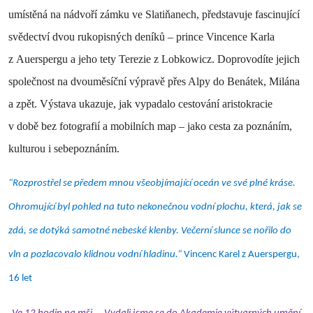
umístěná na nádvoří zámku ve Slatiňanech, představuje fascinující
svědectví dvou rukopisných deníků – prince Vincence Karla
z Auerspergu a jeho tety Terezie z Lobkowicz. Doprovodíte jejich
společnost na dvouměsíční výpravě přes Alpy do Benátek, Milána
a zpět. Výstava ukazuje, jak vypadalo cestování aristokracie
v době bez fotografií a mobilních map – jako cesta za poznáním,
kulturou i sebepoznáním.
"Rozprostřel se předem mnou všeobjímající oceán ve své plné kráse.
Ohromující byl pohled na tuto nekonečnou vodní plochu, která, jak se
zdá, se dotýká samotné nebeské klenby. Večerní slunce se nořilo do
vln a pozlacovalo klidnou vodní hladinu.“
Vincenc Karel z Auerspergu,
16 let