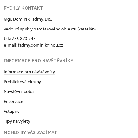
RYCHLÝ KONTAKT
Mgr. Dominik Fadrný, DiS.
vedoucí správy památkového objektu (kastelán)
tel.: 775 873 747
e-mail: fadrny.dominik@npu.cz
INFORMACE PRO NÁVŠTĚVNÍKY
Informace pro návštěvníky
Prohlídkové okruhy
Návštěvní doba
Rezervace
Vstupné
Tipy na výlety
MOHLO BY VÁS ZAJÍMAT