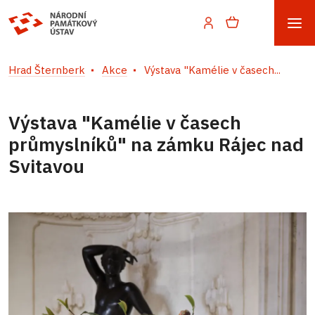
Hrad Šternberk
Akce
Výstava "Kamélie v časech...
Výstava "Kamélie v časech
průmyslníků" na zámku Rájec nad
Svitavou