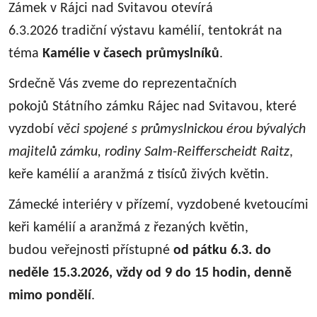
Zámek v Rájci nad Svitavou otevírá
6.3.2026 tradiční výstavu kamélií, tentokrát na
téma
Kamélie v časech průmyslníků
.
Srdečně Vás zveme do reprezentačních
pokojů Státního zámku Rájec nad Svitavou, které
vyzdobí
věci spojené s průmyslnickou érou bývalých
majitelů zámku, rodiny Salm-Reifferscheidt Raitz
,
keře kamélií a aranžmá z tisíců živých květin.
Zámecké interiéry v přízemí, vyzdobené kvetoucími
keři kamélií a aranžmá z řezaných květin,
budou veřejnosti přístupné
od pátku 6.3. do
neděle 15.3.2026, vždy od 9 do 15 hodin, denně
mimo pondělí
.