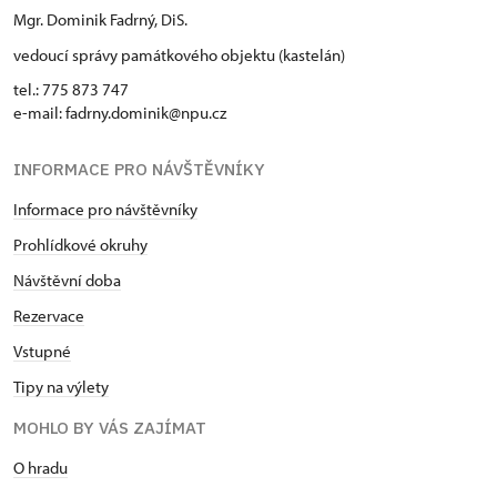
Mgr. Dominik Fadrný, DiS.
vedoucí správy památkového objektu (kastelán)
tel.: 775 873 747
e-mail: fadrny.dominik@npu.cz
INFORMACE PRO NÁVŠTĚVNÍKY
Informace pro návštěvníky
Prohlídkové okruhy
Návštěvní doba
Rezervace
Vstupné
Tipy na výlety
MOHLO BY VÁS ZAJÍMAT
O hradu