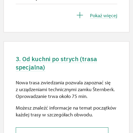
sob.
26. 10.-30. 10.
10.00 – 15.00
Pokaż więcej
pn.–pt.
6. 12.
10.00 – 15.00
ndz.
10.00 – 15.00
3. Od kuchni po strych (trasa
12. 12.
specjalna)
sob.
9.30 – 15.00
Nowa trasa zwiedzania pozwala zapoznać się
z urządzeniami technicznymi zamku Šternberk.
13. 12.
Oprowadzanie trwa około 75 min.
ndz.
Możesz znaleźć informacje na temat początków
10.00 – 15.00
każdej trasy w szczegółach obwodu.
19. 12.