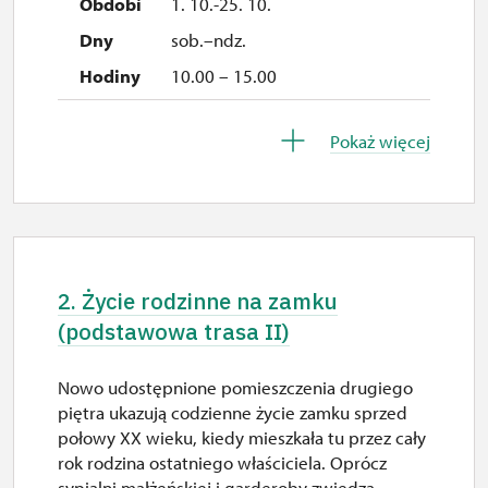
1. 10.-25. 10.
sob.–ndz.
10.00 – 15.00
26. 10.
Pokaż więcej
pn.
10.00 – 15.00
27. 10.
wt.
2. Życie rodzinne na zamku
10.00 – 15.00
(podstawowa trasa II)
28. 10.
Nowo udostępnione pomieszczenia drugiego
śr.
piętra ukazują codzienne życie zamku sprzed
10.00 – 15.00
połowy XX wieku, kiedy mieszkała tu przez cały
rok rodzina ostatniego właściciela. Oprócz
29. 10.
sypialni małżeńskiej i garderoby zwiedzą