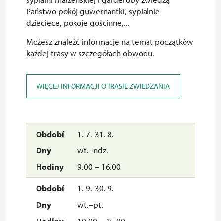
Państwo pokój guwernantki, sypialnie
czw.
dziecięce, pokoje gościnne,...
10.00 – 15.00
Możesz znaleźć informacje na temat początków
30. 10.
każdej trasy w szczegółach obwodu.
pt.
10.00 – 15.00
WIĘCEJ INFORMACJI O TRASIE ZWIEDZANIA
31. 10.
sob.
1. 7.-31. 8.
10.00 – 16.00
wt.–ndz.
1. 11.
9.00 – 16.00
ndz.
1. 9.-30. 9.
10.00 – 15.00
wt.–pt.
14. 11.
10.00 – 15.00