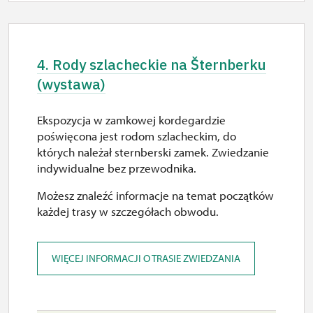
10.00 – 15.00
29. 12.
4. Rody szlacheckie na Šternberku
wt.
(wystawa)
10.00 – 15.00
Ekspozycja w zamkowej kordegardzie
30. 12.
poświęcona jest rodom szlacheckim, do
śr.
których należał sternberski zamek. Zwiedzanie
indywidualne bez przewodnika.
10.00 – 15.00
Możesz znaleźć informacje na temat początków
31. 12.
każdej trasy w szczegółach obwodu.
czw.
10.00 – 15.00
WIĘCEJ INFORMACJI O TRASIE ZWIEDZANIA