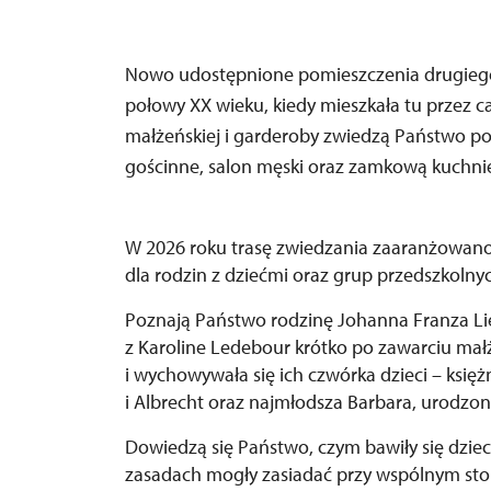
Nowo udostępnione pomieszczenia drugiego 
połowy XX wieku, kiedy mieszkała tu przez ca
małżeńskiej i garderoby zwiedzą Państwo pok
gościnne, salon męski oraz zamkową kuchni
W 2026 roku trasę zwiedzania zaaranżowano 
dla rodzin z dziećmi oraz grup przedszkolnyc
Poznają Państwo rodzinę Johanna Franza Lie
z Karoline Ledebour krótko po zawarciu mał
i wychowywała się ich czwórka dzieci – księ
i Albrecht oraz najmłodsza Barbara, urodzon
Dowiedzą się Państwo, czym bawiły się dzieci,
zasadach mogły zasiadać przy wspólnym stole