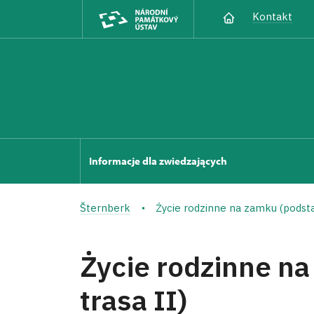
Kontakt
Informacje dla zwiedzających
Šternberk
Życie rodzinne na zamku (podst
Życie rodzinne n
trasa II)