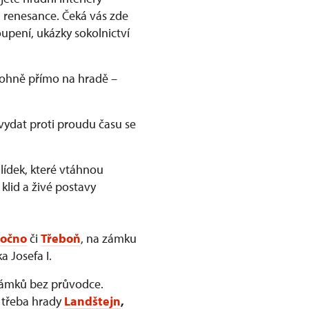
 renesance. Čeká vás zde
upení, ukázky sokolnictví
 ohně přímo na hradě –
vydat proti proudu času se
ídek, které vtáhnou
 klid a živé postavy
očno
či
Třeboň
, na zámku
a Josefa I.
zámků bez průvodce.
e třeba hrady
Landštejn
,