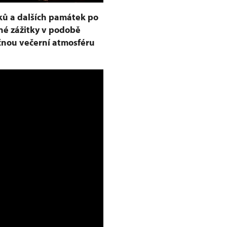
ků a dalších památek po
né zážitky v podobě
ečnou večerní atmosféru