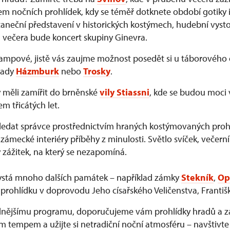
m nočních prohlídek, kdy se téměř dotknete období gotiky i
neční představení v historických kostýmech, hudební vysto
 večera bude koncert skupiny Ginevra.
rampové, jistě vás zaujme možnost posedět si u táborového
rady
Házmburk
nebo
Trosky
.
y měli zamířit do brněnské
vily Stiassni
, kde se budou moci 
 třicátých let.
edat správce prostřednictvím hraných kostýmovaných prohl
zámecké interiéry příběhy z minulosti. Světlo svíček, večerní
 zážitek, na který se nezapomíná.
ystá mnoho dalších památek – například zámky
Stekník
,
Op
prohlídku v doprovodu Jeho císařského Veličenstva, Františk
idnějšímu programu, doporučujeme vám prohlídky hradů a 
ím tempem a užijte si netradiční noční atmosféru – navštivt