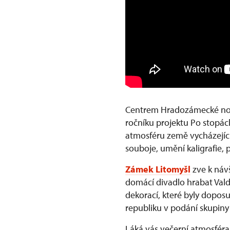
Centrem Hradozámecké no
ročníku projektu Po stopác
atmosféru země vycházející
souboje, umění kaligrafie, 
Zámek Litomyšl
zve k náv
domácí divadlo hrabat Valdš
dekorací, které byly doposu
republiku v podání skupiny V
Láká vás večerní atmosfér