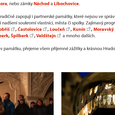
hora
, nebo zámky
Náchod
a
Libochovice
.
adičně zapojují i partnerské památky, které nejsou ve sprá
ají nadšení soukromí vlastníci, města či spolky. Zajímavý pro
obříš
,
Častolovice
,
Loučeň
,
Kunín
,
Moravský
berk
,
Špilberk
,
Valdštejn
a mnoho dalších.
oliv památku, přejeme všem příjemné zážitky a krásnou Hra