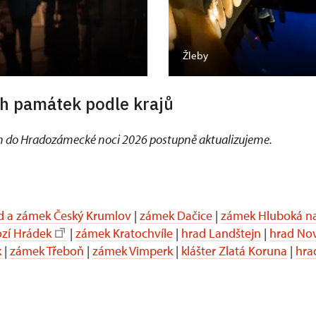
Žleby
h památek podle krajů
 do Hradozámecké noci 2026 postupně aktualizujeme.
d a zámek Český Krumlov
|
zámek Dačice
|
zámek Hluboká na
ozí Hrádek
|
zámek Kratochvíle
|
hrad Landštejn
|
hrad No
k
|
zámek Třeboň
|
zámek Vimperk
|
klášter Zlatá Koruna
|
hra