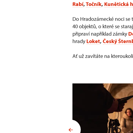
Rabí
,
Točník
,
Kunětická 
Do Hradozámecké noci se tr
40 objektů, o které se star
připraví například zámky
D
hrady
Loket
,
Český Štern
Ať už zavítáte na kterouk