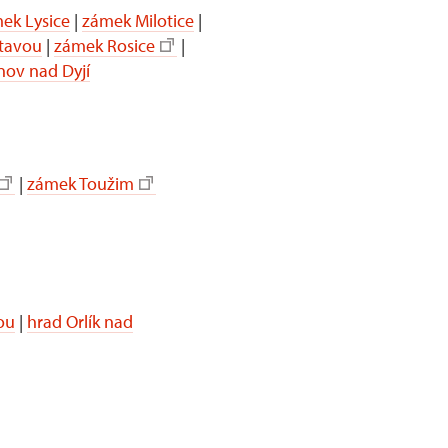
ek Lysice
|
zámek Milotice
|
itavou
|
zámek Rosice
|
nov nad Dyjí
|
zámek Toužim
ou
|
hrad Orlík nad