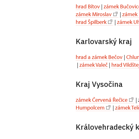
hrad Bítov
|
zámek Bučovic
zámek Miroslav
|
zámek 
hrad Špilberk
|
zámek Uh
Karlovarský kraj
hrad a zámek Bečov
|
Chlum
|
zámek Valeč
|
hrad Vildšte
Kraj Vysočina
zámek Červená Řečice
|
Humpolcem
|
zámek Tel
Královehradecký k