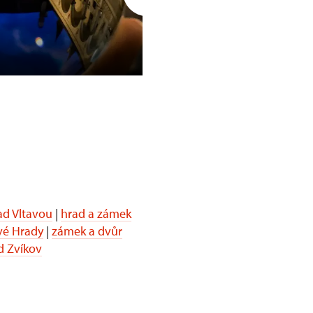
Opočno
d Vltavou
|
hrad a zámek
vé Hrady
|
zámek a dvůr
d Zvíkov