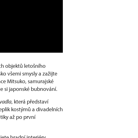
ích objektů letošního
ko všemi smysly a zažijte
nce Mitsuko, samurajské
te si japonské bubnování.
vadla
, která představí
replik kostýmů a divadelních
tiky až po první
jete hradní interiéry