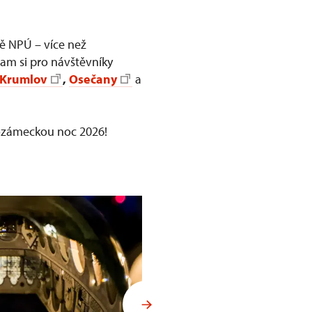
vě NPÚ – více než
gram si pro návštěvníky
 Krumlov
,
Osečany
a
dozámeckou noc 2026!