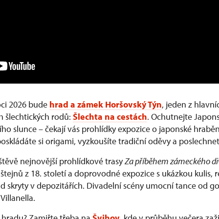
ci 2026 bude
hrad a zámek Horšovský Týn
, jeden z hlavn
h šlechtických rodů:
Šlechta na cestách
. Ochutnejte Japons
ho slunce – čekají vás prohlídky expozice o japonské hrabě
poskládáte si origami, vyzkoušíte tradiční oděvy a poslechne
štěvě nejnovější prohlídkové trasy
Za příběhem zámeckého di
tejnů z 18. století a doprovodné expozice s ukázkou kulis, 
d skryty v depozitářích. Divadelní scény umocní tance od go
illanella.
a hradu? Zamiřte třeba na
Švihov
, kde v průběhu večera zaži