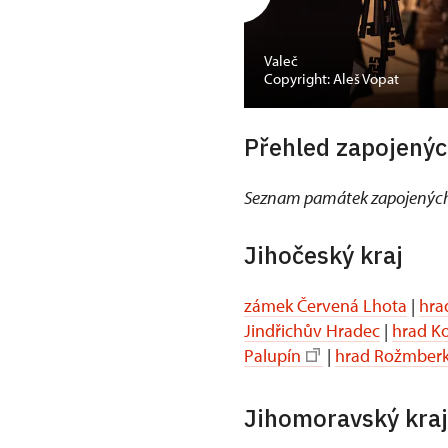
Valeč
Copyright: Aleš Vopat
Přehled zapojenýc
Seznam památek zapojených
Jihočeský kraj
zámek Červená Lhota
|
hra
Jindřichův Hradec
|
hrad K
Palupín
|
hrad Rožmber
Jihomoravský kraj