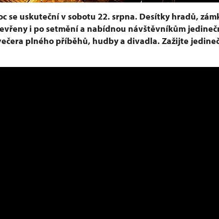
c se uskuteční v sobotu 22. srpna. Desítky hradů, zám
evřeny i po setmění a nabídnou návštěvníkům jedineč
večera plného příběhů, hudby a divadla. Zažijte jedin