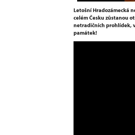
Letošní Hradozámecká no
celém Česku zůstanou ot
netradičních prohlídek, 
památek!