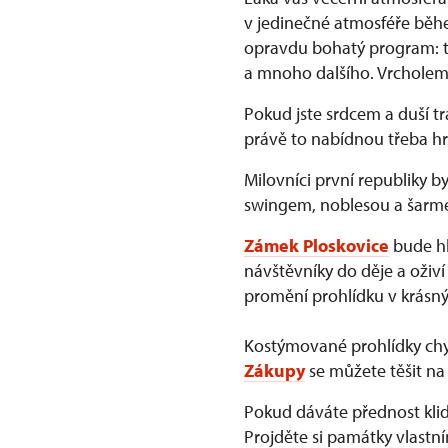
v jedinečné atmosféře běhe
opravdu bohatý program: ta
a mnoho dalšího. Vrcholem
Pokud jste srdcem a duší t
právě to nabídnou třeba h
Milovníci první republiky b
swingem, noblesou a šarmem
Zámek Ploskovice
bude hl
návštěvníky do děje a oživí 
promění prohlídku v krásný
Kostýmované prohlídky ch
Zákupy
se můžete těšit na 
Pokud dáváte přednost kl
Projděte si památky vlastn