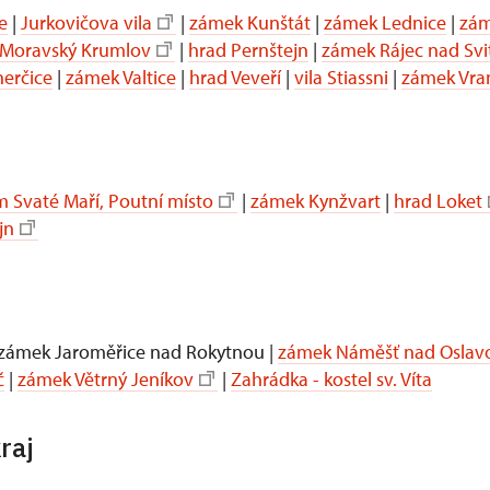
e
|
Jurkovičova vila
|
zámek Kunštát
|
zámek Lednice
|
zám
Moravský Krumlov
|
hrad Pernštejn
|
zámek Rájec nad Sv
erčice
|
zámek Valtice
|
hrad Veveří
|
vila Stiassni
|
zámek Vra
 Svaté Maří, Poutní místo
|
zámek Kynžvart
|
hrad Loket
jn
 zámek Jaroměřice nad Rokytnou |
zámek Náměšť nad Oslav
č
|
zámek Větrný Jeníkov
|
Zahrádka - kostel sv. Víta
raj